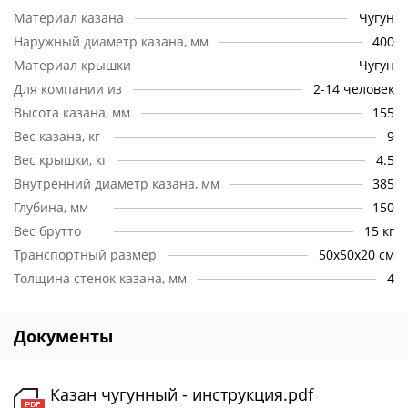
газовую плиту.
Материал казана
Чугун
Ручки.
Чугунный казан с 4 ручками. Две из них имеют
Наружный диаметр казана, мм
400
крестообразное сечение для удобной фиксации дуги при
Материал крышки
Чугун
подвешивании над костром. Также все 4 держателя нужны,
Для компании из
2-14 человек
чтобы вдвоем переносить посуду с едой.
Высота казана, мм
155
Крышка.
Очень практичное дополнение – крышка-
Вес казана, кг
9
сковорода. Это не классический узбекский садж, а
Вес крышки, кг
4.5
полноценная сковородка с плоским дном. Ее можно
использовать как отдельный инвентарь на открытом огне,
Внутренний диаметр казана, мм
385
а также на газовой плите.
Глубина, мм
150
Вес брутто
15 кг
Стенки.
Как и большинство моделей с круглым дном, казан
предназначен для частого перемещения, поэтому толщина
Транспортный размер
50х50х20 см
стенок средняя – 5 мм. Это достаточно для того, чтобы
Толщина стенок казана, мм
4
достичь эффекта томления и надолго сохранить тепло .
Документы
Казан чугунный - инструкция.pdf