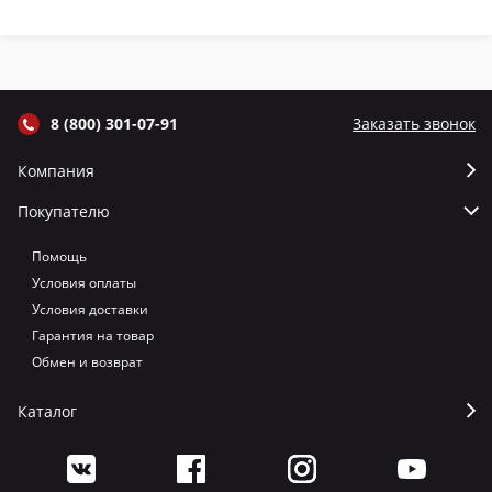
крышкой и
крышкой и
крышкой и
кр
термометром
термометром
термометром
т
цвет Графит
цвет Серый
цвет Терракот
цв
8 (800) 301-07-91
Заказать звонок
Компания
Покупателю
Помощь
Условия оплаты
Условия доставки
Гарантия на товар
Обмен и возврат
Каталог