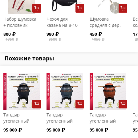
Набор шумовка
Чехол для
Шумовка
Вс
+ половник
казана на 8-10
средняя с дер.
ко
(малый)
литров
ручкой для
пе
800
980
450
17
казанов на 8-16
ли
1750
3580
1050
2
литров
ст
Похожие товары
Тандыр
Тандыр
Тандыр
Т
утепленный
утепленный
утепленный
ут
"Сармат" с
"Сармат" с
"Сармат" с
"С
95 000
95 000
95 000
95
откидной
откидной
откидной
от