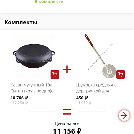
В комплекте
Комплекты
Казан чугунный 10л
Шумовка средняя с
Ситон (круглое дно)с
дер. ручкой для
крышкой-сковородой
казанов на 8-16
10 706
450
(Биол)
литров
12 250
1 050
Цена на всё
11 156 ₽