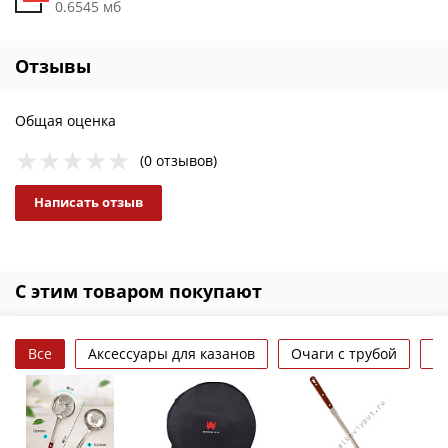
0.6545 мб
Отзывы
Общая оценка
(0 отзывов)
Написать отзыв
С этим товаром покупают
Все
Аксессуары для казанов
Очаги с трубой
П