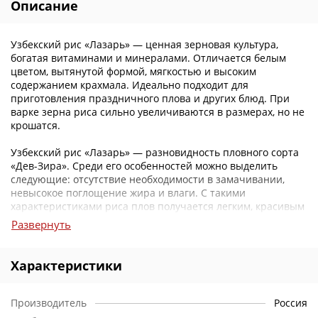
Описание
Узбекский рис «Лазарь» — ценная зерновая культура,
богатая витаминами и минералами. Отличается белым
цветом, вытянутой формой, мягкостью и высоким
содержанием крахмала. Идеально подходит для
приготовления праздничного плова и других блюд. При
варке зерна риса сильно увеличиваются в размерах, но не
крошатся.
Узбекский рис «Лазарь» — разновидность пловного сорта
«Дев-Зира». Среди его особенностей можно выделить
следующие: отсутствие необходимости в замачивании,
невысокое поглощение жира и влаги. С такими
характеристиками риса плов получается легким, красивым
и более рыхлым.
Развернуть
Почему вам стоит заказать рис в нашем интернет-
магазине?
Характеристики
Цены
: У нас вы можете приобрести различные сорта риса
по самым демократичным ценам.
Производитель
Россия