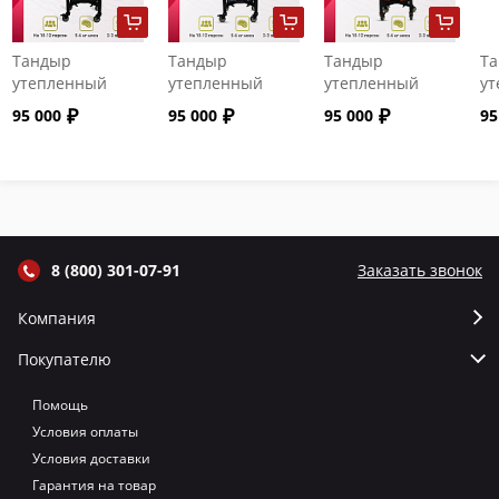
Тандыр
Тандыр
Тандыр
Т
утепленный
утепленный
утепленный
ут
"Сармат" с
"Сармат" с
"Сармат" с
"С
95 000
95 000
95 000
95
откидной
откидной
откидной
от
крышкой и
крышкой и
крышкой и
кр
термометром
термометром
термометром
т
цвет Графит
цвет Серый
цвет Терракот
цв
8 (800) 301-07-91
Заказать звонок
Компания
Покупателю
Помощь
Условия оплаты
Условия доставки
Гарантия на товар