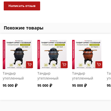
Написать отзыв
Похожие товары
Тандыр
Тандыр
Тандыр
Т
утепленный
утепленный
утепленный
ут
"Сармат" с
"Сармат" с
"Сармат" с
"С
95 000
95 000
95 000
95
откидной
откидной
откидной
от
крышкой и
крышкой и
крышкой и
кр
термометром
термометром
термометром
т
цвет Графит
цвет Серый
цвет Терракот
цв