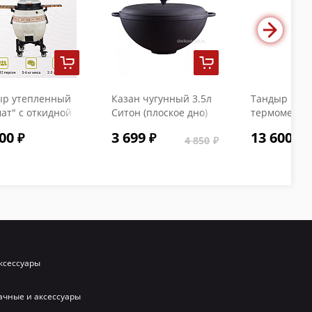
ыр утепленный
Казан чугунный 3.5л
Тандыр "Коч
ат" с откидной
Ситон (плоское дно)
термометро
кой и
с чугунной крышкой
00
3 699
13 600
ометром
4 850
ксессуары
ачные и аксессуары