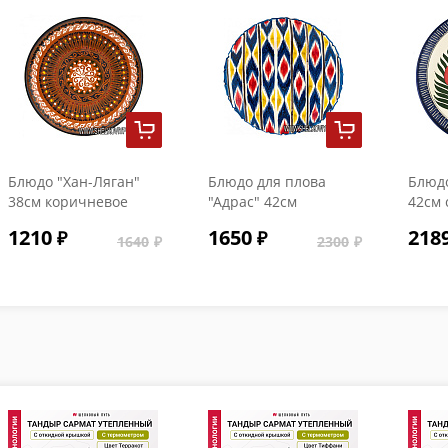
Блюдо "Хан-Ляган"
Блюдо для плова
Блюдо
38см коричневое
"Адрас" 42см
42см 
1210
1650
218
1640
2300