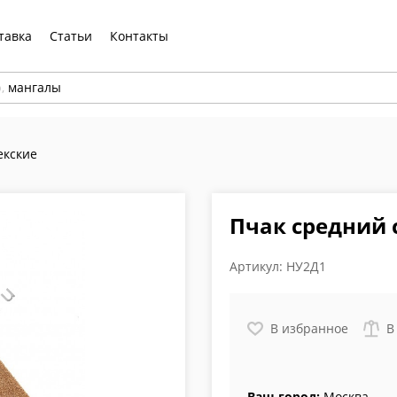
тавка
Статьи
Контакты
р,
мангалы
екские
Пчак средний 
Артикул:
НУ2Д1
В избранное
В
Ваш город:
Москва