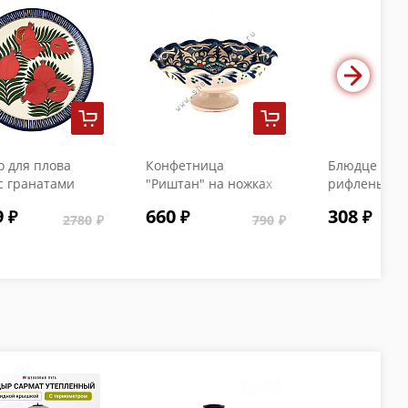
 для плова
Конфетница
Блюдце с
с гранатами
"Риштан" на ножках
рифлеными 
15 см
9
660
308
2780
790