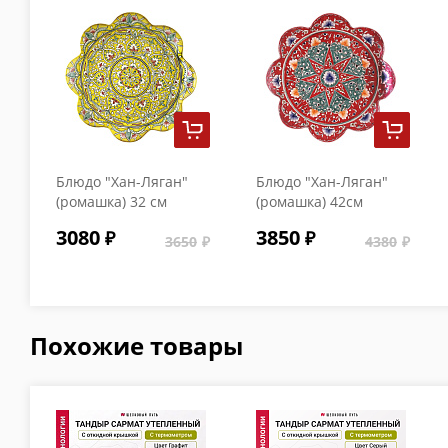
Блюдо "Хан-Ляган"
Блюдо "Хан-Ляган"
(ромашка) 32 см
(ромашка) 42см
желтое
красное
3080
3850
3650
4380
Похожие товары