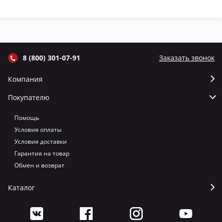
крышкой и
крышкой и
крышкой и
кр
термометром
термометром
термометром
т
цвет Графит
цвет Серый
цвет Терракот
цв
8 (800) 301-07-91
Заказать звонок
Компания
Покупателю
Помощь
Условия оплаты
Условия доставки
Гарантия на товар
Обмен и возврат
Каталог