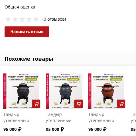
Общая оценка
(0 отзывов)
Написать отзыв
Похожие товары
Тандыр
Тандыр
Тандыр
Т
утепленный
утепленный
утепленный
ут
"Сармат" с
"Сармат" с
"Сармат" с
"С
95 000
95 000
95 000
95
откидной
откидной
откидной
от