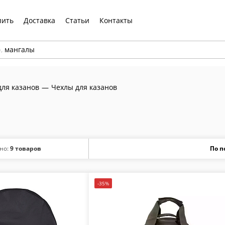
пить
Доставка
Статьи
Контакты
р,
мангалы
для казанов
—
Чехлы для казанов
но:
9 товаров
-35%