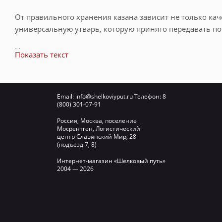
От правильного хранения казана зависит не только ка
универсальную утварь, которую принято передавать по
Не последнюю роль в этом вопросе играет и чехол, кот
Показать текст
возникновения ржавчины.
Как выбрать чехол
Email:
info@shelkoviyput.ru
Телефон:
8
(800) 301-07-91
Основной критерий – это литраж самого казана. В наше
Россия, Москва, поселение
Мосрентген, Логистический
центр Славянский Мир, 28
казаны 4-6 литров;
(подъезд 7, 8)
модели 8-10 литров;
Интернет-магазин «Шелковый путь»
2004 — 2026
8-16 литров;
12-16 литров;