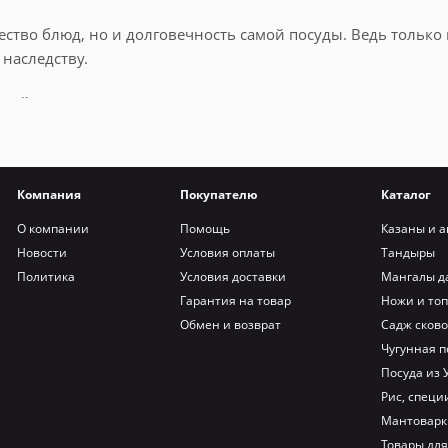
чество блюд, но и долговечность самой посуды. Ведь тольк
 наследству.
орый позволяет организовать правильное хранение казана п
Компания
Покупателю
Каталог
О компании
Помощь
Казаны и а
м магазине вас ждут чехлы, рассчитанные на:
Новости
Условия оплаты
Тандыры
Политика
Условия доставки
Мангалы д
Гарантия на товар
Ножи и то
Обмен и возврат
Садж сков
Чугунная п
Посуда из 
Рис, специи
Мантоварк
Товары для