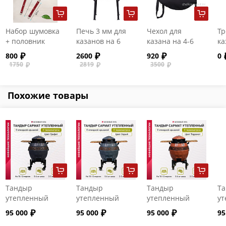
Набор шумовка
Печь 3 мм для
Чехол для
Тр
+ половник
казанов на 6
казана на 4-6
ка
(малый)
литров
литров
800
2600
920
0
1750
2819
3500
Похожие товары
Тандыр
Тандыр
Тандыр
Т
утепленный
утепленный
утепленный
ут
"Сармат" с
"Сармат" с
"Сармат" с
"С
95 000
95 000
95 000
95
откидной
откидной
откидной
от