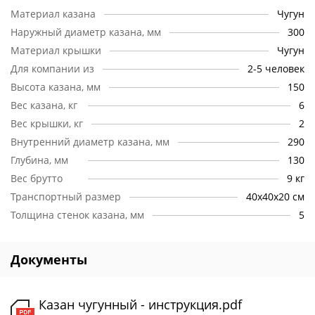
Ручки.
Емкость с 4 ручками – можно переносить казан
Материал казана
Чугун
самостоятельно или с помощью другого человека. Их
Наружный диаметр казана, мм
300
кольцеобразная форма позволяет присоединить дугу-
держатель.
Материал крышки
Чугун
Для компании из
2-5 человек
Крышка.
Чугунная крышка плотно накрывает емкость,
обеспечивая максимальное сохранение тепла.
Высота казана, мм
150
Вес казана, кг
6
Стенки.
Толщина материала – 5 мм. Эта категория
Вес крышки, кг
2
относится к высокопрочным сплавам. Пористая и толстая
поверхность обеспечивает равномерное прогревание и
Внутренний диаметр казана, мм
290
томление, продукты не пригорают и сохраняют все свои
Глубина, мм
130
лучшие свойства.
Вес брутто
9 кг
Транспортный размер
40х40х20 см
Толщина стенок казана, мм
5
Документы
Казан чугунный - инструкция.pdf