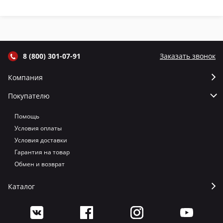
крышкой и
крышкой и
крышкой и
кр
термометром
термометром
термометром
т
цвет Графит
цвет Серый
цвет Терракот
цв
8 (800) 301-07-91
Заказать звонок
Компания
Покупателю
Помощь
Условия оплаты
Условия доставки
Гарантия на товар
Обмен и возврат
Каталог