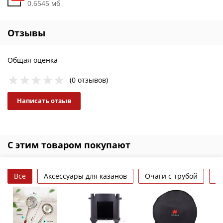
0.6545 мб
Отзывы
Общая оценка
(0 отзывов)
Написать отзыв
С этим товаром покупают
Все
Аксессуары для казанов
Очаги с трубой
П