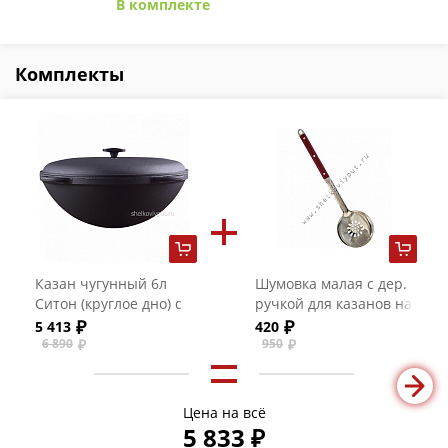
В комплекте
Комплекты
Казан чугунный 6л
Шумовка малая с дер.
Ситон (круглое дно) с
ручкой для казанов на
чугунной крышкой
4-8 литров
5 413
420
6 890
950
Цена на всё
5 833 ₽