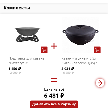
Комплекты
Подставка для казана
Казан чугунный 5.5л
"Пахтагуль"
Ситон (плоское дно) с
чугунной крышкой
1 450
5 031
2 000
6 250
Цена на всё
6 481 ₽
Добавить всё в корзину