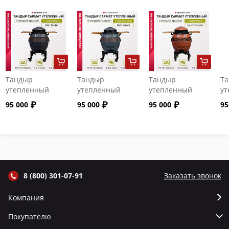
Тандыр
Тандыр
Тандыр
Т
утепленный
утепленный
утепленный
ут
"Сармат" с
"Сармат" с
"Сармат" с
"С
95 000
95 000
95 000
95
откидной
откидной
откидной
от
крышкой и
крышкой и
крышкой и
кр
термометром
термометром
термометром
т
цвет Графит
цвет Серый
цвет Терракот
цв
8 (800) 301-07-91
Заказать звонок
Компания
Покупателю