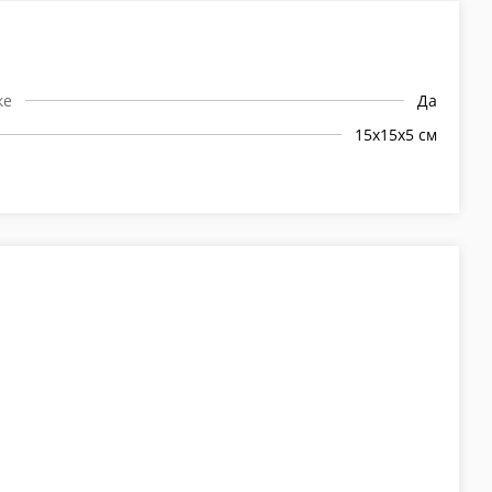
ке
Да
15х15х5 см