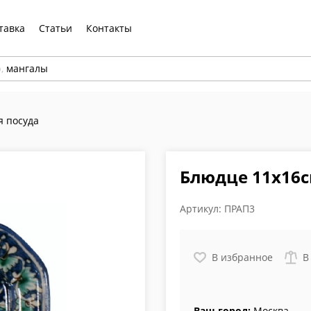
тавка
Статьи
Контакты
р,
мангалы
я посуда
Блюдце 11х16
Артикул:
ПРАП3
В избранное
В
Ваш город:
Москва