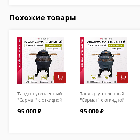
Похожие товары
Тандыр утепленный
Тандыр утепленный
"Сармат" с откидной
"Сармат" с откидной
крышкой и
крышкой и
95 000
95 000
термометром цвет
термометром цвет
Графит
Серый