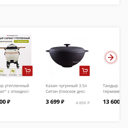
ыр утепленный
Казан чугунный 3.5л
Тандыр "Коч
ат" с откидной
Ситон (плоское дно)
термометро
кой и
с чугунной крышкой
00
3 699
13 600
ометром
4 850