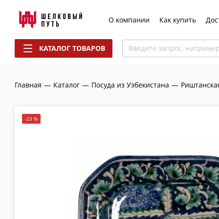
О компании
Как купить
Дос
КАТАЛОГ ТОВАРОВ
Введите запрос, наприме
Главная
—
Каталог
—
Посуда из Узбекистана
—
Риштанска
-23 %