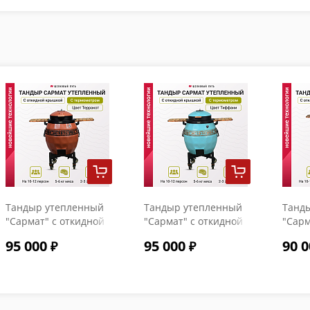
Тандыр утепленный
Тандыр утепленный
Танд
"Сармат" с откидной
"Сармат" с откидной
"Сарм
крышкой и
крышкой и
крыш
95 000
95 000
90 0
термометром цвет
термометром цвет
терм
Терракот
Тиффани