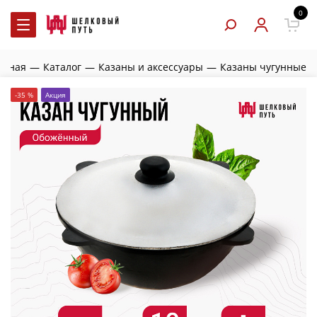
0
авная
—
Каталог
—
Казаны и аксессуары
—
Казаны чугунные
-35 %
Акция