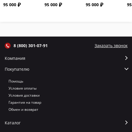
"Сармат" с
"Сармат" с
"Сармат" с
"С
95 000
95 000
95 000
95
откидной
откидной
откидной
от
крышкой и
крышкой и
крышкой и
кр
термометром
термометром
термометром
т
цвет Графит
цвет Серый
цвет Терракот
цв
8 (800) 301-07-91
Заказать звонок
Компания
Покупателю
Помощь
Условия оплаты
Условия доставки
Гарантия на товар
Обмен и возврат
Каталог