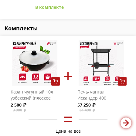
В комплекте
Комплекты
Казан чугунный 10л
Печь-мангал
узбекский (плоское
Искандер 400
дно) с алюминиевой
Инклайн
2 500
57 250
крышкой
3 900
61 490
Цена на всё