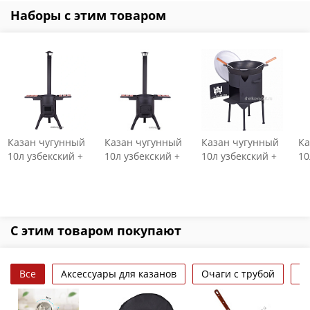
Наборы с этим товаром
Казан чугунный
Казан чугунный
Казан чугунный
Ка
10л узбекский +
10л узбекский +
10л узбекский +
10
очаг "Премиум"
очаг "Премиум"
печь с дверцей
оч
с двойными
с двойными
3мм
3
стенками и со
стенками с
стеклянной
чугунной
дверцей
дверцей
С этим товаром покупают
Все
Аксессуары для казанов
Очаги с трубой
П