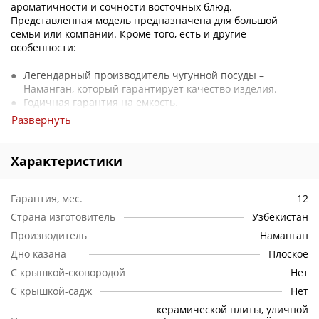
ароматичности и сочности восточных блюд.
Представленная модель предназначена для большой
семьи или компании. Кроме того, есть и другие
особенности:
Легендарный производитель чугунной посуды –
Наманган, который гарантирует качество изделия.
Годичная гарантия на емкость.
Тандем вместительности и толщины стенок для
Развернуть
максимально хорошего результата.
Материал.
Котелок выполнен из чугуна. Как и
Характеристики
большинство узбекских казанов, емкость имеет
сферическую форму и отличается методом литья в
песчаные формы.
Гарантия, мес.
12
Страна изготовитель
Узбекистан
Дно.
Данная посуда имеет сферическую внутреннюю
часть и плоское днище. Конструкция предполагает
Производитель
Наманган
эксплуатацию на устойчивой поверхности: печь, плита,
Дно казана
Плоское
кирпичная или каменная кладка под костер.
С крышкой-сковородой
Нет
Ручки.
Цельнолитые держатели без отверстий. Всего по
С крышкой-садж
Нет
окружности казана, предусмотрено 4 ручки. Это позволяет
керамической плиты, уличной
переносить его в одиночку и вдвоем, поскольку вес