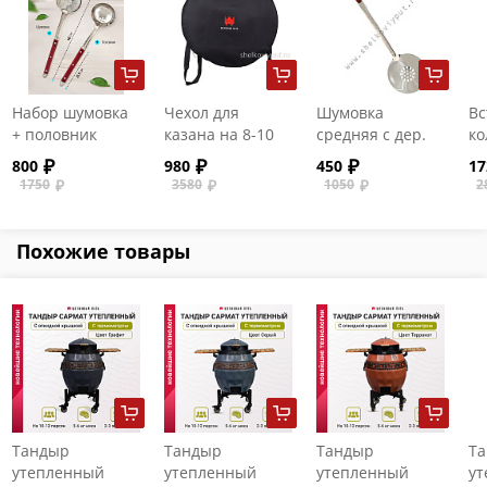
Набор шумовка
Чехол для
Шумовка
Вс
+ половник
казана на 8-10
средняя с дер.
ко
(малый)
литров
ручкой для
пе
800
980
450
17
казанов на 8-16
ли
1750
3580
1050
2
литров
ст
Похожие товары
Тандыр
Тандыр
Тандыр
Т
утепленный
утепленный
утепленный
ут