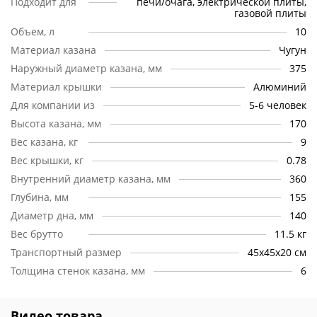
Подходит для
печи/очага, электрической плиты,
казанка, наполненный едой, может достигать 20 кг и
газовой плиты
перемещать его самостоятельно сложно.
Объем, л
10
Крышка.
Главная функция крышки – абсорбировать и
Материал казана
Чугун
сохранять пар, который выделяется во время
Наружный диаметр казана, мм
375
приготовления. Алюминиевая крышка с пластиковой не
Материал крышки
Алюминий
греющейся ручкой в центре, полностью выполняет эту
функцию. Также она легкая и удобная.
Для компании из
5-6 человек
Высота казана, мм
170
Стенки.
Поскольку емкость напольная и большая, то
Вес казана, кг
9
толщина стенок играет ключевую роль. Она достигает 6
мм. Такой размер позволяет длительно томить блюдо на
Вес крышки, кг
0.78
огне, чтобы все содержимое полноценно приготовилось
Внутренний диаметр казана, мм
360
без подгорания.
Глубина, мм
155
Диаметр дна, мм
140
Вес брутто
11.5 кг
Транспортный размер
45х45х20 см
Толщина стенок казана, мм
6
Видео товара