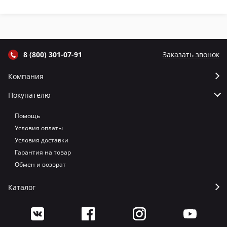
термометром
термометром
термометром
т
цвет Графит
цвет Серый
цвет Терракот
цв
8 (800) 301-07-91
Заказать звонок
Компания
Покупателю
Помощь
Условия оплаты
Условия доставки
Гарантия на товар
Обмен и возврат
Каталог