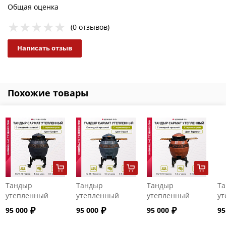
Общая оценка
(0 отзывов)
Написать отзыв
Похожие товары
Тандыр
Тандыр
Тандыр
Т
утепленный
утепленный
утепленный
ут
"Сармат" с
"Сармат" с
"Сармат" с
"С
95 000
95 000
95 000
95
откидной
откидной
откидной
от
крышкой и
крышкой и
крышкой и
кр