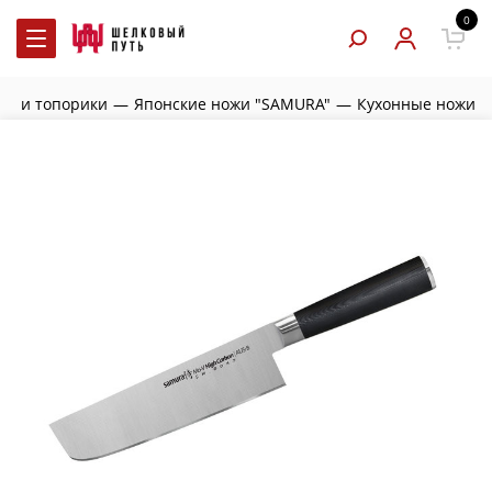
0
жи и топорики
—
Японские ножи "SAMURA"
—
Кухонные ножи