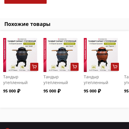
Похожие товары
Тандыр
Тандыр
Тандыр
Т
утепленный
утепленный
утепленный
ут
"Сармат" с
"Сармат" с
"Сармат" с
"С
95 000
95 000
95 000
95
откидной
откидной
откидной
от
крышкой и
крышкой и
крышкой и
кр
термометром
термометром
термометром
т
цвет Графит
цвет Серый
цвет Терракот
цв