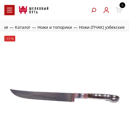
0
вная
—
Каталог
—
Ножи и топорики
—
Ножи (ПЧАК) узбекские
-17 %