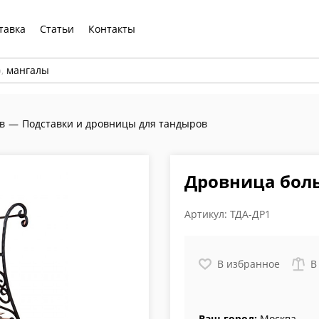
тавка
Статьи
Контакты
р,
мангалы
в
—
Подставки и дровницы для тандыров
Дровница бол
Артикул:
ТДА-ДР1
В избранное
В
Ваш город:
Москва