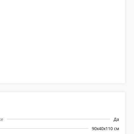
ке
Да
90х40х110 см