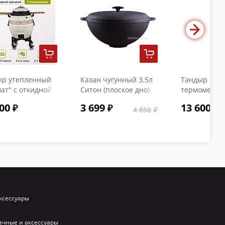
ыр утепленный
Казан чугунный 3.5л
Тандыр "Коч
ат" с откидной
Ситон (плоское дно)
термометро
кой и
с чугунной крышкой
00
3 699
13 600
ометром
4 850
ксессуары
ачные и аксессуары