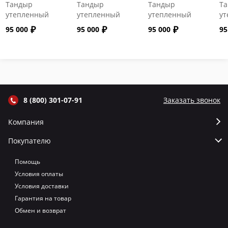
Тандыр
Тандыр
Тандыр
Т
утепленный
утепленный
утепленный
ут
"Сармат" с
"Сармат" с
"Сармат" с
"С
95 000
95 000
95 000
95
откидной
откидной
откидной
от
крышкой и
крышкой и
крышкой и
кр
термометром
термометром
термометром
т
цвет Графит
цвет Серый
цвет Терракот
цв
8 (800) 301-07-91
Заказать звонок
Компания
Покупателю
Помощь
Условия оплаты
Условия доставки
Гарантия на товар
Обмен и возврат