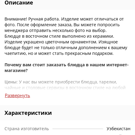
Описание
Внимание! Ручная работа. Изделие может отличаться от
фото. После оформление заказа, Вы можете попросить
менеджера отправить несколько фото на выбор.
Блюдце в восточном стиле выполнено из керамики.
Изделие украшено цветочным орнаментом. Изящное
блюдце будет не только отличным дополнением к вашему
чаепитию, но и может стать прекрасным подарком.
Почему вам стоит заказать блюдца в нашем интернет-
магазине?
Цены
: У нас вы можете приобрести блюдца, тарелки,
чайные и столовые сервизы в восточном стиле на любой
вкус по самым доступным ценам.
Развернуть
Консультации
: Если у вас возникнут вопросы
ассортименту, вы можете позвонить нам, и наши
Характеристики
консультанты обязательно помогут вам с выбором и
предоставят всю необходимую информацию.
Страна изготовитель
Узбекистан
Различные способы заказа
: Вы можете сделать заказ