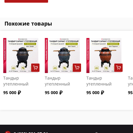
Похожие товары
Тандыр
Тандыр
Тандыр
Т
утепленный
утепленный
утепленный
ут
"Сармат" с
"Сармат" с
"Сармат" с
"С
95 000
95 000
95 000
95
откидной
откидной
откидной
от
крышкой и
крышкой и
крышкой и
кр
термометром
термометром
термометром
т
цвет Графит
цвет Серый
цвет Терракот
цв