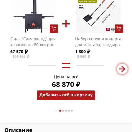
Очаг "Самарканд" для
Набор совок и кочерга
казанов на 80 литров
для мангала, тандыра,
(3 мм)
печи с деревянной
67 570
1 300
ручкой
101 355
2 560
Цена на всё
68 870 ₽
Добавить всё в корзину
Описание