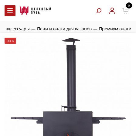
0
 и аксессуары
—
Печи и очаги для казанов
—
Премиум очаги
-33 %