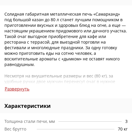
Солидная габаритная металлическая печь «Самарканд»
под большой казан до 80 л станет лучшим помощником в
приготовлении вкусных и здоровых блюд на огне, а еще —
настоящим украшением придомового или дачного участка.
Такой очаг выгодное приобретение для кафе или
ресторана с террасой, для выездной торговли на
фестивали и многолюдные праздники. За одну готовку
можно приготовить еды на сотню человек, а
восхитительные ароматы с «дымком» не оставят никого
равнодушным.
Несмотря на внушительные размеры и вес (80 кг), за
удобные ручки двое мужчин перенесут очаг в нужное
место без труда, а для транспортировки и хранения его
Развернуть
можно разобрать за несколько минут — дымоход и столики
съемные.
Характеристики
Характеристики и особенности:
Толщина стали печи, мм
Даная модель «Самарканд» изготовлена из стали, на
3
выбор покупателя есть модификация со стенками в 3 мм
Вес брутто
70 кг