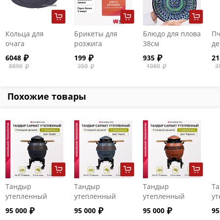
Кольца для
Брикеты для
Блюдо для плова
Пч
очага
розжига
38см
де
"Самарканд" на
ру
6048
199
935
21
80 литров
8890
350
1080
3
Похожие товары
Тандыр
Тандыр
Тандыр
Т
утепленный
утепленный
утепленный
ут
"Сармат" с
"Сармат" с
"Сармат" с
"С
95 000
95 000
95 000
95
откидной
откидной
откидной
от