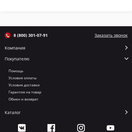
крышкой и
крышкой и
крышкой и
кр
термометром
термометром
термометром
т
цвет Графит
цвет Серый
цвет Терракот
цв
8 (800) 301-07-91
Заказать звонок
Компания
Покупателю
Помощь
Условия оплаты
Условия доставки
Гарантия на товар
Обмен и возврат
Каталог