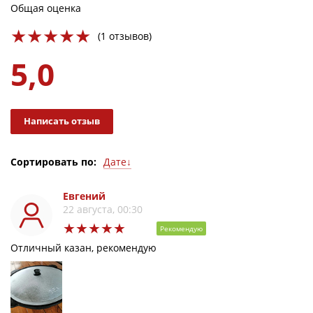
Общая оценка
(1 отзывов)
5,0
Написать отзыв
Дате↓
Сортировать по:
Дате↓
Дате↑
Оценке↓
Евгений
Оценке↑
22 августа, 00:30
Рекомендую
Отличный казан, рекомендую