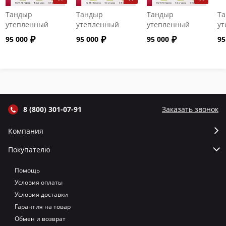
Тандыр
Тандыр
Тандыр
Т
утепленный
утепленный
утепленный
ут
"Сармат" с
"Сармат" с
"Сармат" с
"С
95 000
95 000
95 000
95
откидной
откидной
откидной
от
крышкой и
крышкой и
крышкой и
кр
термометром
термометром
термометром
т
цвет Графит
цвет Серый
цвет Терракот
цв
8 (800) 301-07-91
Заказать звонок
Компания
Покупателю
Помощь
Условия оплаты
Условия доставки
Гарантия на товар
Обмен и возврат