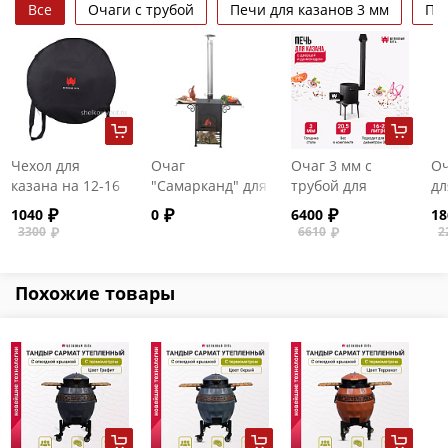
Все
Очаги с трубой
Печи для казанов 3 мм
Печ
Чехол для
Очаг
Очаг 3 мм с
Оч
казана на 12-16
"Самарканд" для
трубой для
дл
литров
казанов на 16-17
казанов на 16-20
12
1040
0
6400
18
литров
литров
3300
6610
2
Похожие товары