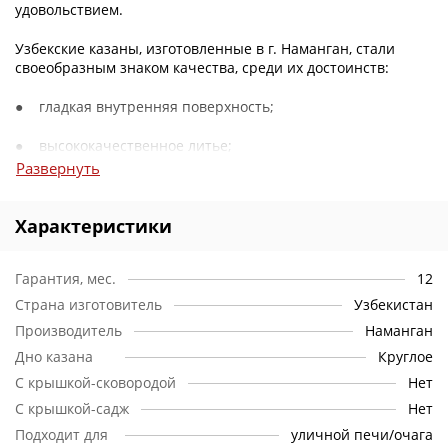
удовольствием.
Узбекские казаны, изготовленные в г. Наманган, стали
своеобразным знаком качества, среди их достоинств:
● гладкая внутренняя поверхность;
● высококачественное литье;
Развернуть
● сохранение идеальной классической формы.
Объем.
Характеристики
Такой казан выглядит внушительно! Даже при
максимальной загрузке перемешивать продукты и
отслеживать их готовность, невероятно удобно. Так объём
Гарантия, мес.
12
казана на 16 литров позволит накормить 23 взрослых
человека.
Страна изготовитель
Узбекистан
Производитель
Наманган
Материал.
Настоящий казан может быть только из чугуна.
Дно казана
Круглое
Именно он позволяет посуде отличаться равномерным
прогревом, а длительное томление и вовсе превращается
С крышкой-сковородой
Нет
в искусство сохранения и поддержания необходимой
С крышкой-садж
Нет
температуры. В уходе чугун не прихотлив – главное
тщательно вымыть и высушить казан после
Подходит для
уличной печи/очага