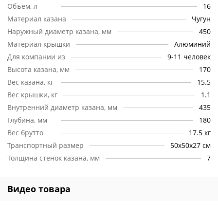
использования.
Объем, л
16
Материал казана
Чугун
Дно.
Именно круглая форма дна позволяет добиться
«эффекта казана», которым славятся любые восточные
Наружный диаметр казана, мм
450
блюда. Желанный результат достигается благодаря
Материал крышки
Алюминий
равномерному прогреву основания со всех сторон на
Для компании из
9-11 человек
открытом огне костра.
Высота казана, мм
170
Ручки.
Поднять 16 литровый казан – сложная задача.
Вес казана, кг
15.5
Процесс использования во многом упрощают 4 литых
Вес крышки, кг
1.1
ручки. Они расположены максимально эргономично,
поэтому можно снимать казан с огня, как в одиночку, так и с
Внутренний диаметр казана, мм
435
посторонней помощью.
Глубина, мм
180
Вес брутто
17.5 кг
Крышка.
Традиционно казаны дополняются алюминиевой
крышкой, которая отличается легкостью и комфортом в
Транспортный размер
50х50х27 см
использовании. Ручка крышки всегда остается холодной,
Толщина стенок казана, мм
7
что позволяет заглянуть внутрь казана в любой момент.
Стенки.
Еще одно достоинство этого казана – умение
Видео товара
сохранять и распределять тепло. Стенки толщиной в 7 мм
прекрасно справляются с возложенной на них задачей.