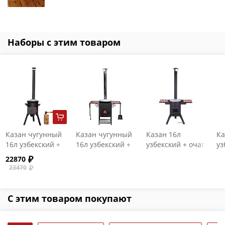
Наборы с этим товаром
Казан чугунный
Казан чугунный
Казан 16л
Ка
16л узбекский +
16л узбекский +
узбекский + очаг
уз
очаг "Премиум
очаг
"Премиум" с
"П
22870
"Берель"
"Самарканд"
двойными
д
23470
стенками и со
ст
стеклянной
чу
дверцей
дв
С этим товаром покупают