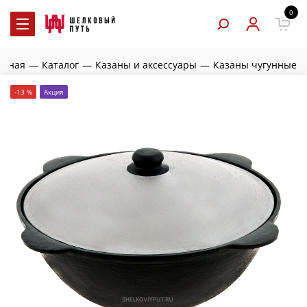
0
авная
—
Каталог
—
Казаны и аксессуары
—
Казаны чугунные
-13 %
Акция