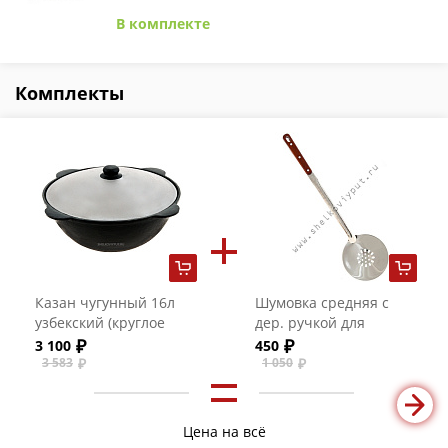
В комплекте
Комплекты
Казан чугунный 16л
Шумовка средняя с
узбекский (круглое
дер. ручкой для
дно)с алюминиевой
казанов на 8-16
3 100
450
крышкой
литров
3 583
1 050
Цена на всё