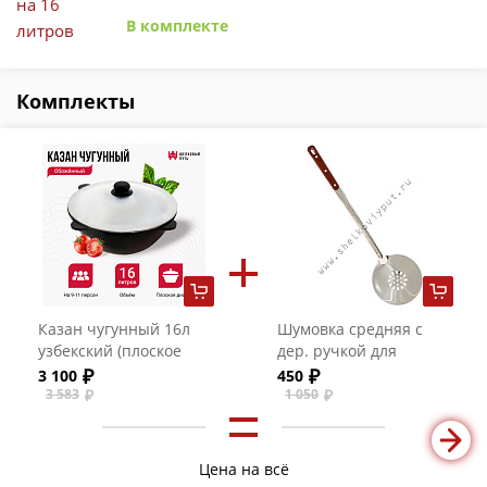
В комплекте
Комплекты
Казан чугунный 16л
Шумовка средняя с
узбекский (плоское
дер. ручкой для
дно) с алюминиевой
казанов на 8-16
3 100
450
крышкой
литров
3 583
1 050
Цена на всё