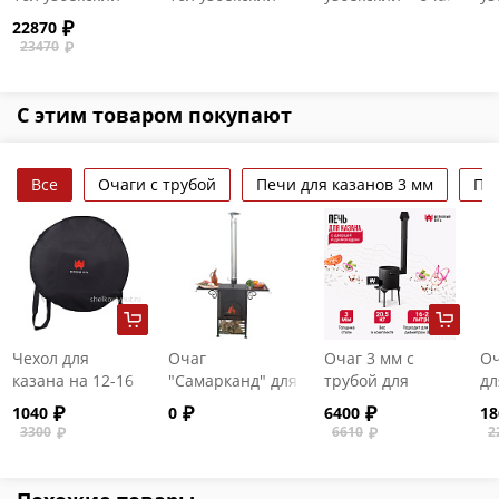
очаг "Премиум
очаг
"Премиум" с
"П
22870
"Берель"
"Самарканд"
двойными
д
23470
стенками и со
ст
стеклянной
чу
дверцей
дв
С этим товаром покупают
Все
Очаги с трубой
Печи для казанов 3 мм
Печ
Чехол для
Очаг
Очаг 3 мм с
Оч
казана на 12-16
"Самарканд" для
трубой для
дл
литров
казанов на 16-17
казанов на 16-20
12
1040
0
6400
18
литров
литров
3300
6610
2