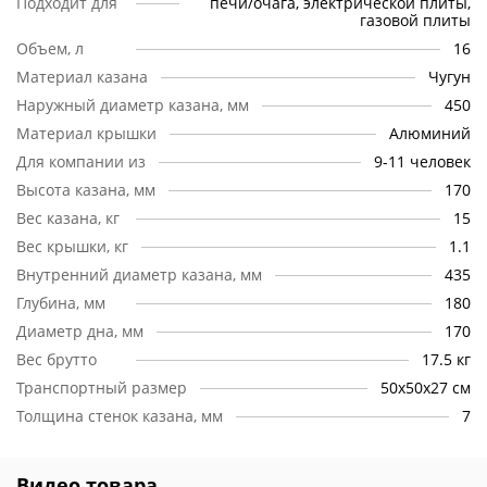
Подходит для
печи/очага, электрической плиты,
просушить.
газовой плиты
Дно.
Ровное дно предполагает использование казана, как
Объем, л
16
на открытом огне костра, так и в домашних условиях. Не
Материал казана
Чугун
стоит отказываться от удовольствия насладиться любимым
Наружный диаметр казана, мм
450
пловом, даже живя в квартире!
Материал крышки
Алюминий
Ручки.
Литые ручки в количестве 4-х штук помогут просто
Для компании из
9-11 человек
и безопасно управиться даже с полностью заполненным
Высота казана, мм
170
казаном, как самостоятельно, так с посторонней помощью.
Вес казана, кг
15
Крышка.
Неотъемлемая часть хорошего казана –
Вес крышки, кг
1.1
алюминиевая крышка. Она всегда остается холодной,
Внутренний диаметр казана, мм
435
благодаря чему пользоваться ею легко и комфортно даже
на открытом огне.
Глубина, мм
180
Диаметр дна, мм
170
Стенки.
Главная причина, по которой казан отлично
Вес брутто
17.5 кг
сохраняет и распределяет тепло, заключено в толщине его
стенок. 7 мм чугуна прекрасно справляются с
Транспортный размер
50х50х27 см
поставленными задачами и гарантируют отменный
Толщина стенок казана, мм
7
результат.
Видео товара