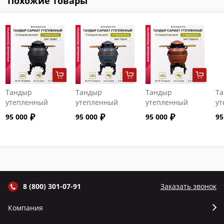
Похожие товары
Тандыр
Тандыр
Тандыр
Т
утепленный
утепленный
утепленный
ут
"Сармат" с
"Сармат" с
"Сармат" с
"С
95 000
95 000
95 000
95
откидной
откидной
откидной
от
крышкой и
крышкой и
крышкой и
кр
термометром
термометром
термометром
т
цвет Графит
цвет Серый
цвет Терракот
цв
8 (800) 301-07-91
Заказать звонок
Компания