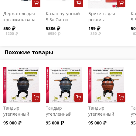
Держатель для
Казан чугунный
Брикеты для
Ка
крышки казана
5.5л Ситон
розжига
5.
(подходит для
(плоское дно) с
(п
550
5386
199
50
печей и очагов
крышкой-
чу
1200
6950
350
6
из серии
сковородой
к
"Эконом" и
"Стандарт")
Похожие товары
Тандыр
Тандыр
Тандыр
Т
утепленный
утепленный
утепленный
ут
"Сармат" с
"Сармат" с
"Сармат" с
"С
95 000
95 000
95 000
95
откидной
откидной
откидной
от
крышкой и
крышкой и
крышкой и
кр