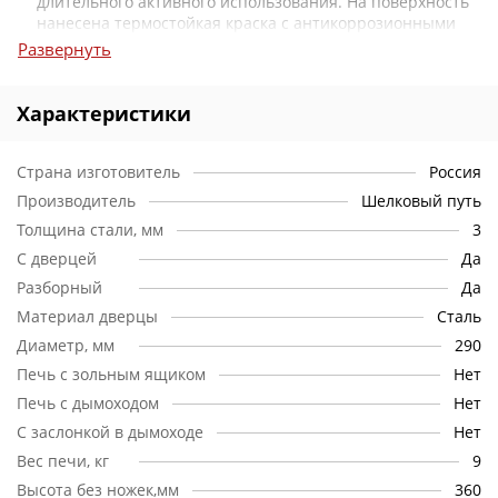
длительного активного использования. На поверхность
нанесена термостойкая краска с антикоррозионными
свойствами certa 1200, что еще больше увеличивает
Развернуть
период эксплуатации изделия. Материал легко
выдерживает температуру до 1000 градусов по Цельсию.
Характеристики
Более того, толстые стенки дольше сохраняют тепло, а
значит, ваш казан будет равномерно прогреваться при
Страна изготовитель
существенной экономии топлива. Жар при этом
Россия
распределится равномерно, и ваше блюдо точно не
Производитель
Шелковый путь
пригорит.
Толщина стали, мм
3
Удобная металлическая дверца легко открывается,
С дверцей
Да
обеспечивая достаточно пространства для загрузки
Разборный
Да
дров и плотно закрывается, обеспечивая максимум
Материал дверцы
Сталь
необходимого жара.
Диаметр, мм
290
Печь надежно устанавливается на прочных и длинных
Печь с зольным ящиком
Нет
ножках. Высоты достаточно для удобства использования
Печь с дымоходом
Нет
– человеку среднего роста не придется слишком
наклоняться при готовке и обслуживании топки.
С заслонкой в дымоходе
Нет
Вес печи, кг
9
Изделие весом всего 9 кг легко перенести на более
Высота без ножек,мм
360
подходящее место или погрузить в автомобиль – ваша