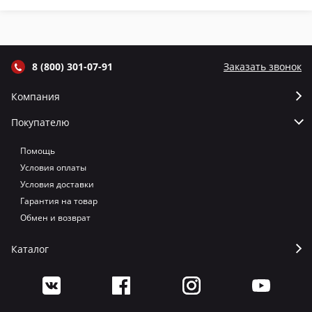
термометром
термометром
термометром
т
цвет Графит
цвет Серый
цвет Терракот
цв
8 (800) 301-07-91
Заказать звонок
Компания
Покупателю
Помощь
Условия оплаты
Условия доставки
Гарантия на товар
Обмен и возврат
Каталог