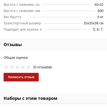
печь и казан не займут много места, а роскошную
Высота с ножками, см
60-62
горячую еду вы сможете приготовить в любых условиях.
Высота с ножками, мм
600
Вес брутто
9 кг
Кроме приготовления еды в казане, вы можете
использовать печь как небольшой мангал, а, приобретя
Транспортный размер
35х35х38 см
специальную решетку, получить еще барбекю. Безусловно,
Подходит для казана, л
5; 6; 7.
вам понадобятся один или несколько качественных
подходящих казанов, а также индивидуальный набор
аксессуаров для удобной готовки. Все дополнительные
Отзывы
приспособления и аксессуары можно выбрать в нашем
каталоге.
Общая оценка
(0 отзывов)
Написать отзыв
Наборы с этим товаром