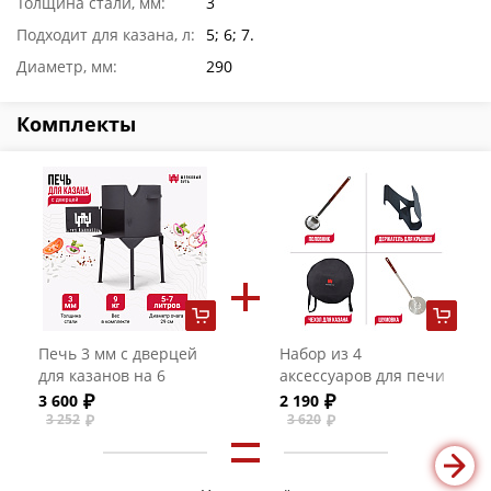
Толщина стали, мм:
3
Подходит для казана, л:
5; 6; 7.
Диаметр, мм:
290
Комплекты
Печь 3 мм с дверцей
Набор из 4
для казанов на 6
аксессуаров для печи
литров
28 см
3 600
2 190
3 252
3 620