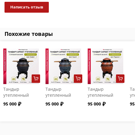
Написать отзыв
Похожие товары
Тандыр
Тандыр
Тандыр
Т
утепленный
утепленный
утепленный
ут
"Сармат" с
"Сармат" с
"Сармат" с
"С
95 000
95 000
95 000
95
откидной
откидной
откидной
от
крышкой и
крышкой и
крышкой и
кр
термометром
термометром
термометром
т
цвет Графит
цвет Серый
цвет Терракот
цв