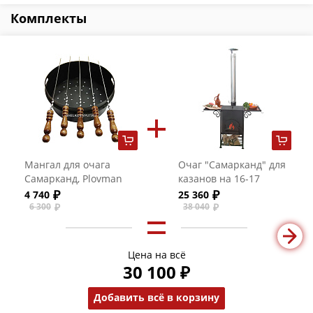
Комплекты
Мангал для очага
Очаг "Самарканд" для
Самарканд, Plovman
казанов на 16-17
на 16 литров
литров (3 мм)
4 740
25 360
6 300
38 040
Цена на всё
30 100 ₽
Добавить всё в корзину