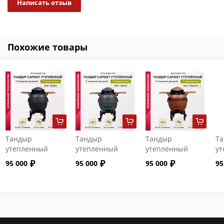
Написать отзыв
Похожие товары
Тандыр
Тандыр
Тандыр
Т
утепленный
утепленный
утепленный
ут
"Сармат" с
"Сармат" с
"Сармат" с
"С
95 000
95 000
95 000
95
откидной
откидной
откидной
от
крышкой и
крышкой и
крышкой и
кр
термометром
термометром
термометром
т
цвет Графит
цвет Серый
цвет Терракот
цв