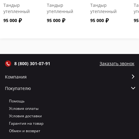
Тандыр
Тандыр
Тандыр
Т
утепленный
утепленный
утепленный
ут
"Сармат" с
"Сармат" с
"Сармат" с
"С
95 000
95 000
95 000
95
откидной
откидной
откидной
от
крышкой и
крышкой и
крышкой и
кр
термометром
термометром
термометром
т
цвет Графит
цвет Серый
цвет Терракот
цв
8 (800) 301-07-91
Заказать звонок
Компания
Покупателю
Помощь
Условия оплаты
Условия доставки
Гарантия на товар
Обмен и возврат