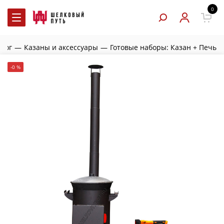
0
алог
—
Казаны и аксессуары
—
Готовые наборы: Казан + Печь
-0 %