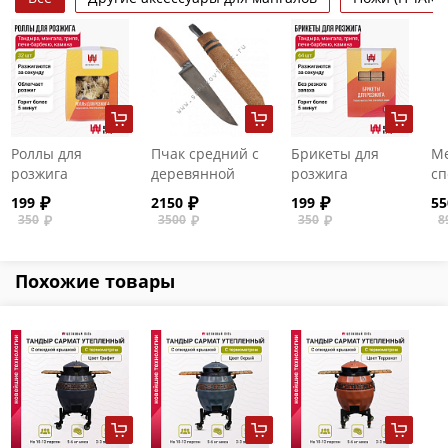
Роллы для
Пчак средний с
Брикеты для
Ме
розжига
деревянной
розжига
сп
ручкой №6
199
2150
199
55
350
3500
350
8
Похожие товары