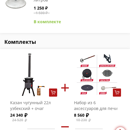
1 250 ₽
1 500 ₽
В комплекте
Комплекты
Казан чугунный 22л
Набор из 6
узбекский + очаг
аксессуаров для печи
"Премиум "Берель"
45 мм
24 340
8 560
24 520
10 230