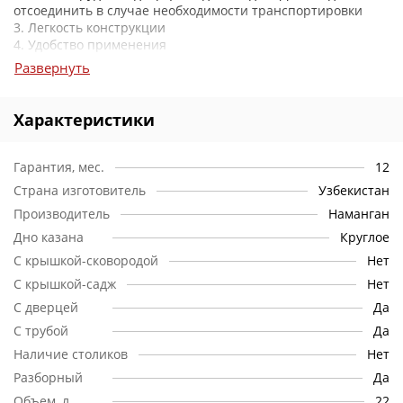
отсоединить в случае необходимости транспортировки
3. Легкость конструкции
4. Удобство применения
5. Дверца топки
Развернуть
6. Зольный ящик, также выполняющий роль поддувала
7. Съемный дымоход и ножки для удобного хранения и
транспортировки
Характеристики
8. Толщина металла 3 мм.
9. Покрытие жаропрочной краской, которая выдерживает
до +700 °C
Гарантия, мес.
12
10. Безопасность при использовании на открытой
Страна изготовитель
Узбекистан
местности (предотвращает выпадение углей)
Производитель
Наманган
Дно казана
Круглое
С крышкой-сковородой
Нет
С крышкой-садж
Нет
С дверцей
Да
С трубой
Да
Наличие столиков
Нет
Разборный
Да
Объем, л
22