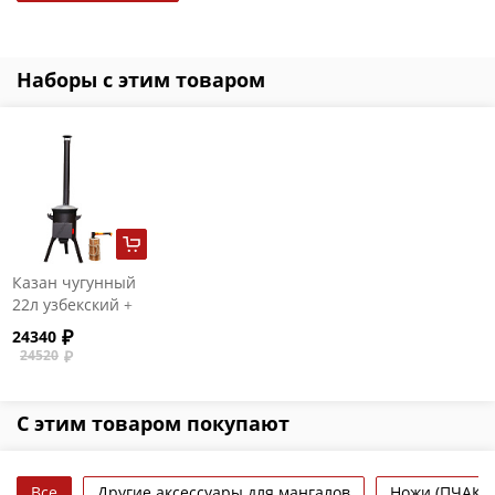
Наборы с этим товаром
Казан чугунный
22л узбекский +
очаг "Премиум
24340
"Берель"
24520
С этим товаром покупают
Все
Другие аксессуары для мангалов
Ножи (ПЧАК) 