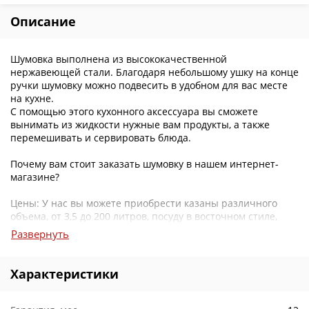
Описание
Шумовка выполнена из высококачественной
нержавеющей стали. Благодаря небольшому ушку на конце
ручки шумовку можно подвесить в удобном для вас месте
на кухне.
С помощью этого кухонного аксессуара вы сможете
вынимать из жидкости нужные вам продукты, а также
перемешивать и сервировать блюда.
Почему вам стоит заказать шумовку в нашем интернет-
магазине?
Цены: У нас вы можете приобрести казаны различного
объема, от 3,5 до 200 литров, посуду в восточном стиле,
различные аксессуары по самым демократичным ценам.
Развернуть
Консультации: Если у вас возникнут вопросы ассортименту,
вы можете позвонить нам, и наши консультанты
Характеристики
обязательно помогут вам с выбором и предоставят всю
необходимую информацию.