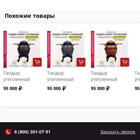
Похожие товары
Тандыр
Тандыр
Тандыр
Т
утепленный
утепленный
утепленный
ут
"Сармат" с
"Сармат" с
"Сармат" с
"С
95 000
95 000
95 000
95
откидной
откидной
откидной
от
крышкой и
крышкой и
крышкой и
кр
термометром
термометром
термометром
т
цвет Графит
цвет Серый
цвет Терракот
цв
8 (800) 301-07-91
Заказать звонок