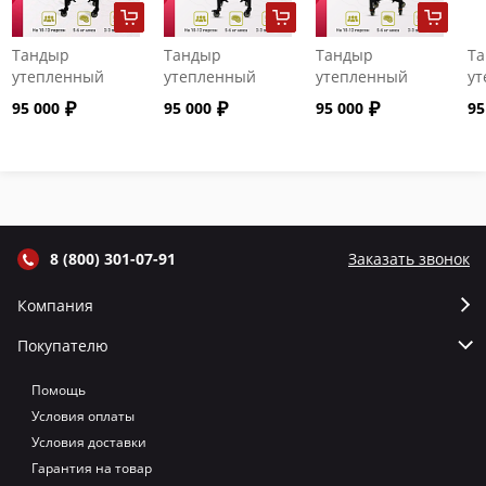
Тандыр
Тандыр
Тандыр
Т
утепленный
утепленный
утепленный
ут
"Сармат" с
"Сармат" с
"Сармат" с
"С
95 000
95 000
95 000
95
откидной
откидной
откидной
от
крышкой и
крышкой и
крышкой и
кр
термометром
термометром
термометром
т
цвет Графит
цвет Серый
цвет Терракот
цв
8 (800) 301-07-91
Заказать звонок
Компания
Покупателю
Помощь
Условия оплаты
Условия доставки
Гарантия на товар