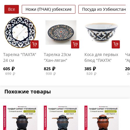
Все
Ножи (ПЧАК) узбекские
Посуда из Узбекистана
Тарелка "ПАХТА"
Тарелка 23см
Коса для первых
Ча
24 см
"Хан-ляган"
блюд "ПАХТА"
"А
пе
605
825
385
20
690
930
520
2
Похожие товары