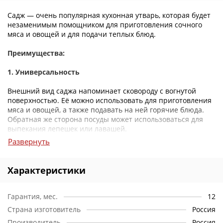
Садж — очень популярная кухонная утварь, которая будет
незаменимым помощником для приготовления сочного
мяса и овощей и для подачи теплых блюд.
Преимущества:
1. Универсальность
Внешний вид саджа напоминает сковороду с вогнутой
поверхностью. Её можно использовать для приготовления
мяса и овощей, а также подавать на ней горячие блюда.
Обратная же сторона посуды может использоваться для
выпекания лепешек или лавашей.
Развернуть
2. Уникальность конструкции
Необычная конструкция саджа способствует тому, что
Характеристики
пища на нем долго остается горячей.
3. Легкость
Гарантия, мес.
12
Страна изготовитель
Россия
Данная модель изготовлена из стали. Благодаря этому
Производитель
Россия