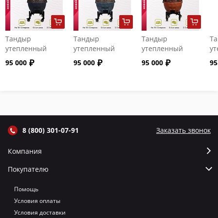
Тандыр
Тандыр
Тандыр
Т
утепленный
утепленный
утепленный
ут
"Сармат" с
"Сармат" с
"Сармат" с
"С
95 000
95 000
95 000
95
откидной
откидной
откидной
от
крышкой и
крышкой и
крышкой и
кр
термометром
термометром
термометром
т
цвет Графит
цвет Серый
цвет Терракот
цв
8 (800) 301-07-91
Заказать звонок
Компания
Покупателю
Помощь
Условия оплаты
Условия доставки