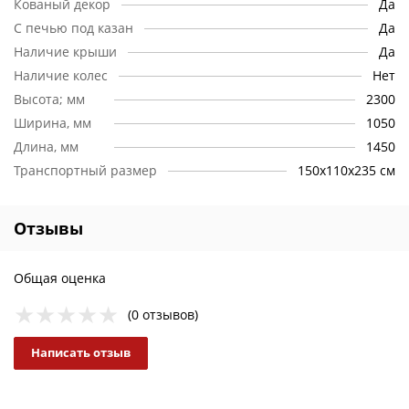
Кованый декор
Да
толщина стали жаровни в 4 мм или 6 мм;
наличие зольника.
С печью под казан
Да
Большая крыша над всей рабочей зоной, делает
Наличие крыши
Да
возможным приготовление на мангале в жару, снег, мелкий
Наличие колес
Нет
дождь и любую непогоду. Поддерживать чистоту мангала
Высота; мм
2300
просто благодаря легко моющимся поверхностям и
вынимаемому из жаровни зольнику.
Ширина, мм
1050
Длина, мм
1450
Транспортный размер
150х110х235 см
Отзывы
Общая оценка
(0 отзывов)
Написать отзыв