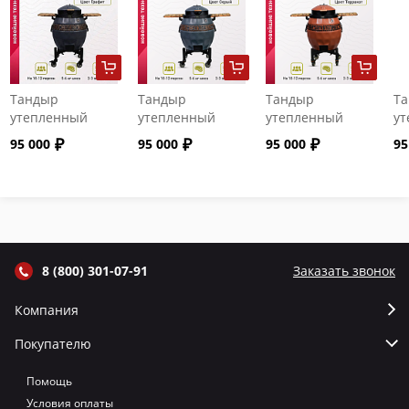
Тандыр
Тандыр
Тандыр
Т
утепленный
утепленный
утепленный
ут
"Сармат" с
"Сармат" с
"Сармат" с
"С
95 000
95 000
95 000
95
откидной
откидной
откидной
от
крышкой и
крышкой и
крышкой и
кр
термометром
термометром
термометром
т
цвет Графит
цвет Серый
цвет Терракот
цв
8 (800) 301-07-91
Заказать звонок
Компания
Покупателю
Помощь
Условия оплаты