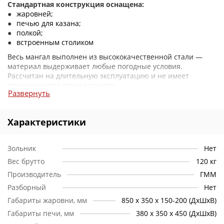
Стандартная конструкция оснащена:
жаровней;
печью для казана;
полкой;
встроенным столиком
Весь мангал выполнен из высококачественной стали —
материал выдерживает любые погодные условия.
Рассчитан на длительную эксплуатацию и не имеет
ограниченного срока годности.
Развернуть
Изящный кованый декор дополняет конструкцию, делая ее
более стильной. Благодаря своему дизайну мангал легко
Характеристики
впишется в пространство возле дома и украсит его.
Печь и жаровня для удобства использования разделены.
Зольник
Нет
Между ними предусмотрена небольшая рабочая
поверхность, где можно производить подготовку продуктов
Вес брутто
120 кг
к жарке. Для хранения угля и других принадлежностей для
Производитель
ГММ
работы с мангалом в основание конструкции встроена
Разборный
Нет
полка.
Габариты жаровни, мм
850 х 350 х 150-200 (ДхШхВ)
Выбирая мангал «Очаг Плюс», можно варьировать:
Габариты печи, мм
380 х 350 х 450 (ДхШхВ)
размер жаровни;