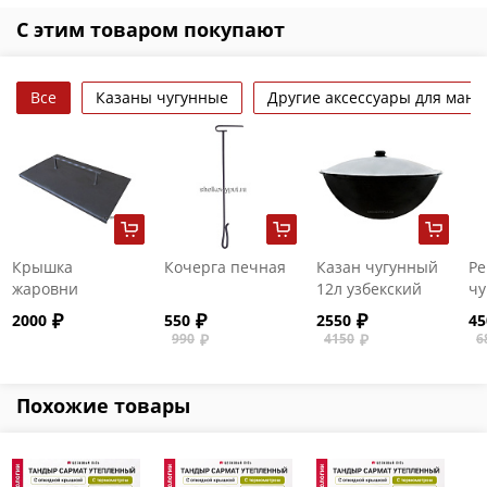
С этим товаром покупают
Все
Казаны чугунные
Другие аксессуары для манг
Крышка
Кочерга печная
Казан чугунный
Ре
жаровни
12л узбекский
чу
мангала Декор
(круглое дно) с
55
2000
550
2550
45
алюминиевой
990
4150
6
крышкой
Похожие товары