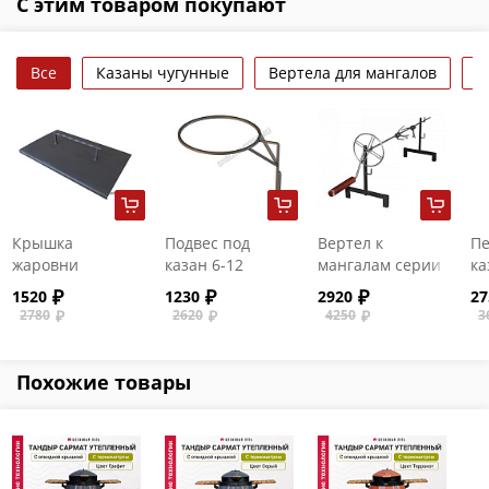
С этим товаром покупают
Все
Казаны чугунные
Вертела для мангалов
Д
Крышка
Подвес под
Вертел к
Пе
жаровни
казан 6-12
мангалам серии
ка
мангала АМ
литров
АМ малый
д
1520
1230
2920
27
(600мм)
2780
2620
4250
3
Похожие товары