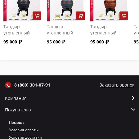
Тандыр
Тандыр
Тандыр
Т
утепленный
утепленный
утепленный
ут
"Сармат" с
"Сармат" с
"Сармат" с
"С
95 000
95 000
95 000
95
откидной
откидной
откидной
от
крышкой и
крышкой и
крышкой и
кр
термометром
термометром
термометром
т
цвет Графит
цвет Серый
цвет Терракот
цв
8 (800) 301-07-91
Заказать звонок
Компания
Покупателю
Помощь
Условия оплаты
Условия доставки