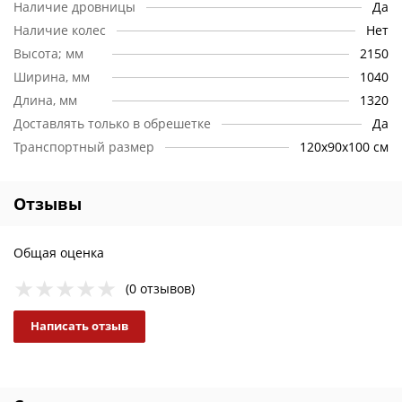
Наличие дровницы
Да
линии, у нас есть возможность осуществлять доставку по
самым низким тарифам.
Наличие колес
Нет
Высота; мм
2150
Качество:
Мы гарантируем качество приобретаемой Вами
Ширина, мм
1040
продукции. Мы проверяем продукцию перед отправкой –
растрескивания, искривления и другие дефекты
Длина, мм
1320
исключены. Вы можете быть уверены в том, что получите
Доставлять только в обрешетке
Да
ваш заказ в целости и сохранности.
Транспортный размер
120х90х100 см
Отзывы
Общая оценка
(0 отзывов)
Написать отзыв