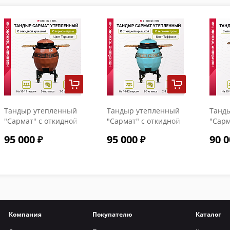
Тандыр утепленный
Тандыр утепленный
Танд
"Сармат" с откидной
"Сармат" с откидной
"Сарм
крышкой и
крышкой и
крыш
95 000
95 000
90 0
термометром цвет
термометром цвет
терм
Терракот
Тиффани
Компания
Покупателю
Каталог