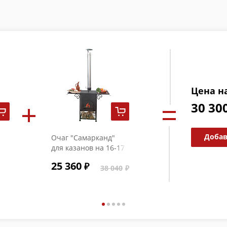
Цена н
30 30
Добав
Очаг "Самарканд"
для казанов на 16-17
литров (3 мм)
25 360
38 040