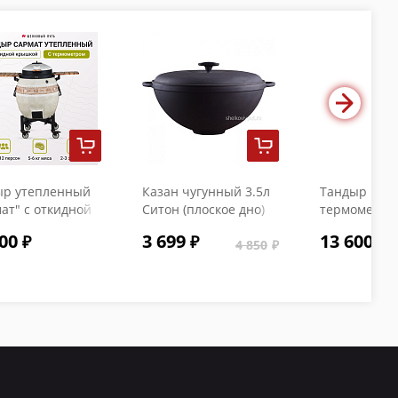
ыр утепленный
Казан чугунный 3.5л
Тандыр "Коч
ат" с откидной
Ситон (плоское дно)
термометро
кой и
с чугунной крышкой
00
3 699
13 600
ометром
4 850