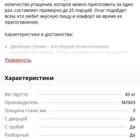
количество угощения, которое можно приготовить за один
раз, составляет примерно до 25 порций. Очаг подойдет
всем, кто любит вкусную пищу и комфорт во время ее
приготовления.
Характеристики и достоинства:
Двойные стенки – это первое отличительное
достоинство модели. Топка изготовлена по принципу
термоса, что позволяет снизить внешний нагрев очага в
Развернуть
несколько раз. Как итог – безопасное использование без
угрозы получить ожог от соприкосновения с металлом.
Плюс экономия дров, учитывая уменьшенные потери
Характеристики
тепла и быстрый прогрев.
Вес брутто
Выведенный за пределы зоны приготовления пищи
45 кг
дымоотвод полностью исключает опасность
Производитель
МЛМЗ
задымления, поэтому располагать очаг можно, как под
Толщина стали, мм
3
невысокими навесами, так и в беседках. Заслонка в
основании трубы используется для регулировки
С дверцей
Да
пламени, что особенно важно при длительном тушении
С трубой
Да
блюд в казане, когда важно контролировать температуру
Разборный
Да
готовки.