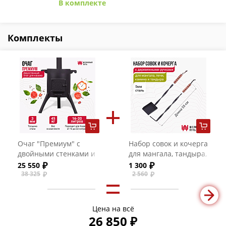
В комплекте
Комплекты
Очаг "Премиум" с
Набор совок и кочерга
двойными стенками и
для мангала, тандыра,
с чугунной дверцей
печи с деревянной
25 550
1 300
для казанов на 16-20
ручкой
38 325
2 560
литров (без столиков)
Цена на всё
26 850 ₽