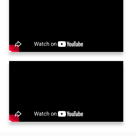
Благодаря этому изделие можно считать по-настоящему
долговечным даже при частых растопках.
Богатый выбор идеально подходящих аксессуаров,
позволяющих значительно расширить меню
приготовляемых блюд, делает очаг универсальной
покупкой и выгодной находкой для вашего дома.