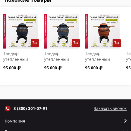
Тандыр
Тандыр
Тандыр
Т
утепленный
утепленный
утепленный
ут
"Сармат" с
"Сармат" с
"Сармат" с
"С
95 000
95 000
95 000
95
откидной
откидной
откидной
от
крышкой и
крышкой и
крышкой и
кр
термометром
термометром
термометром
т
цвет Графит
цвет Серый
цвет Терракот
цв
8 (800) 301-07-91
Заказать звонок
Компания