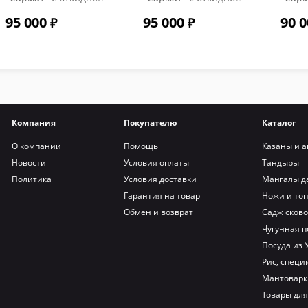
крышкой и
крышкой и
крыш
95 000
95 000
90 0
термометром цвет
термометром цвет
терм
Терракот
Тиффани
Компания
Покупателю
Каталог
О компании
Помощь
Казаны и а
Новости
Условия оплаты
Тандыры
Политика
Условия доставки
Мангалы д
Гарантия на товар
Ножи и то
Обмен и возврат
Садж сков
Чугунная п
Посуда из 
Рис, специи
Мантоварк
Товары для