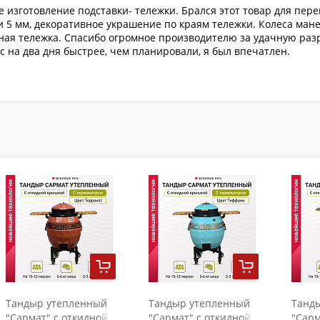
е изготовление подставки- тележки. Брался этот товар для пе
5 мм, декоративное украшение по краям тележки. Колеса манев
ная тележка. Спасибо огромное производителю за удачную разра
 на два дня быстрее, чем планировали, я был впечатлен.
Тандыр утепленный
Тандыр утепленный
Танд
"Сармат" с откидной
"Сармат" с откидной
"Сарм