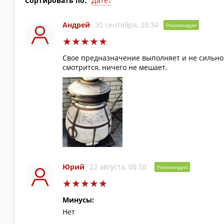
Сортировать по:
Дате↓
Дате↑
Оценке↓
Андрей
30 сентября, 20:34
Рекомендую
Оценке↑
Свое предназначение выполняет и не сильно 
смотрится, ничего не мешает.
Юрий
22 августа, 00:50
Рекомендую
Минусы:
Нет