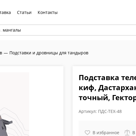
тавка
Статьи
Контакты
р,
мангалы
в
—
Подставки и дровницы для тандыров
Подставка тел
киф, Дастарха
точный, Гектор
Артикул:
ПДС-ТЕХ-48
В избранное
В