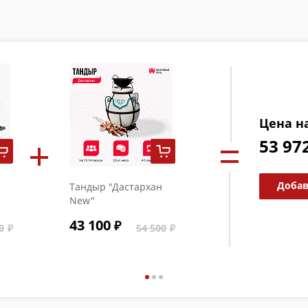
Цена н
53 97
Добав
Тандыр "Дастархан
New"
43 100
0
54 500
,