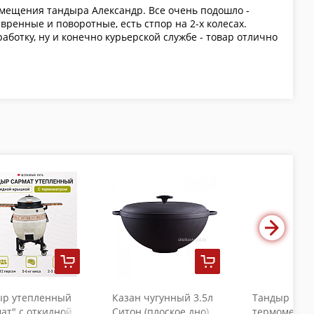
ремещения тандыра Александр. Все очень подошло -
ренные и поворотные, есть стпор на 2-х колесах.
ботку, ну и конечно курьерской службе - товар отлично
ыр утепленный
Казан чугунный 3.5л
Тандыр "Коч
ат" с откидной
Ситон (плоское дно)
термометро