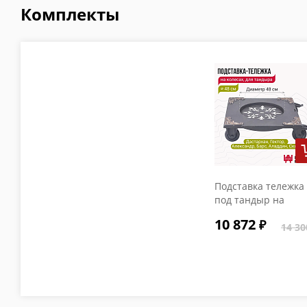
Комплекты
Подставка тележка
под тандыр на
колесах (Скиф,
10 872
Дастархан NEW,
14 30
Античный, Аладдин
Восточный, Гектор,
Барс)