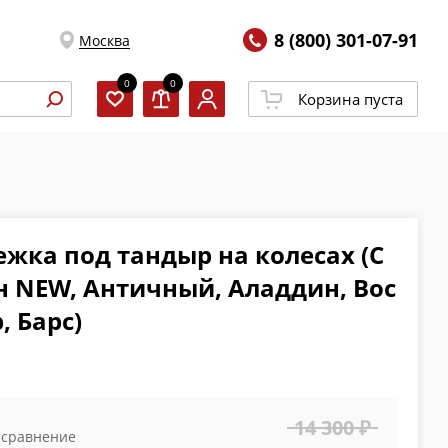
8 (800) 301-07-91
Москва
0
0
Корзина пуста
ежка под тандыр на колесах (С
н NEW, Античный, Аладдин, Вос
, Барс)
14 300 ₽
 сравнение