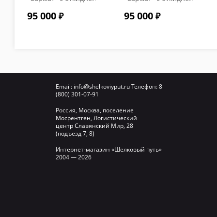
крышкой и
крышкой и
95 000
95 000
термометром цвет
термометром цвет
Графит
Серый
Email:
info@shelkoviyput.ru
Телефон:
8
(800) 301-07-91
Россия, Москва, поселение
Мосрентген, Логистический
центр Славянский Мир, 28
(подъезд 7, 8)
Интернет-магазин «Шелковый путь»
2004 — 2026