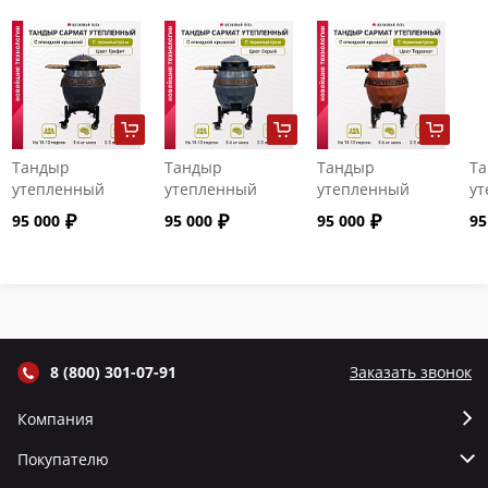
Тандыр
Тандыр
Тандыр
Т
утепленный
утепленный
утепленный
ут
"Сармат" с
"Сармат" с
"Сармат" с
"С
95 000
95 000
95 000
95
откидной
откидной
откидной
от
крышкой и
крышкой и
крышкой и
кр
термометром
термометром
термометром
т
цвет Графит
цвет Серый
цвет Терракот
цв
8 (800) 301-07-91
Заказать звонок
Компания
Покупателю