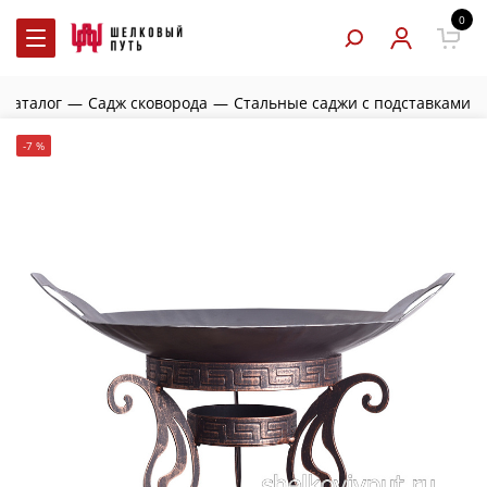
0
Каталог
—
Садж сковорода
—
Стальные саджи с подставками
-7 %