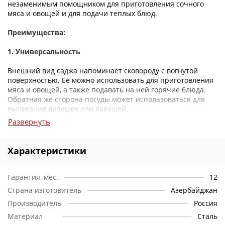
незаменимым помощником для приготовления сочного
мяса и овощей и для подачи теплых блюд.
Преимущества:
1. Универсальность
Внешний вид саджа напоминает сковороду с вогнутой
поверхностью. Её можно использовать для приготовления
мяса и овощей, а также подавать на ней горячие блюда.
Обратная же сторона посуды может использоваться для
выпекания лепешек или лавашей.
Развернуть
2. Уникальность конструкции
Необычная конструкция саджа способствует тому, что
Характеристики
пища на нем долго остается горячей.
3. Легкость
Гарантия, мес.
12
Страна изготовитель
Азербайджан
Данная модель изготовлена из стали. Благодаря этому
Производитель
Россия
прочному материалу, садж отличается легкостью и
удобством применения.
Материал
Сталь