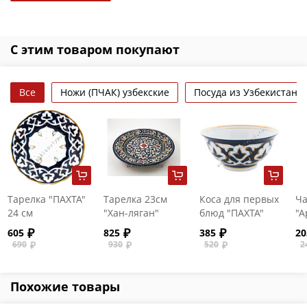
С этим товаром покупают
Все
Ножи (ПЧАК) узбекские
Посуда из Узбекистана
Тарелка "ПАХТА"
Тарелка 23см
Коса для первых
Ча
24 см
"Хан-ляган"
блюд "ПАХТА"
"А
пе
605
825
385
20
690
930
520
2
Похожие товары