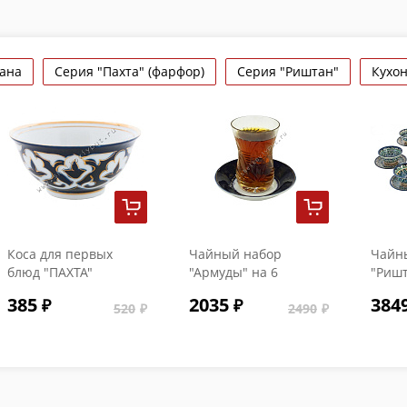
тана
Серия "Пахта" (фарфор)
Серия "Риштан"
Кухо
Коса для первых
Чайный набор
Чайн
блюд "ПАХТА"
"Армуды" на 6
"Ришт
персон №3
перс
385
2035
384
520
2490