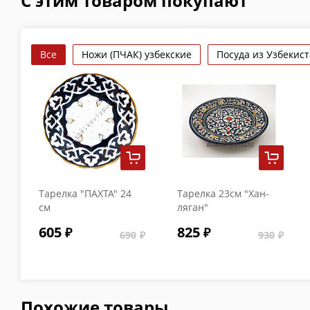
С этим товаром покупают
Все
Ножи (ПЧАК) узбекские
Посуда из Узбекис
Тарелка "ПАХТА" 24
Тарелка 23см "Хан-
см
ляган"
605
825
690
930
Похожие товары