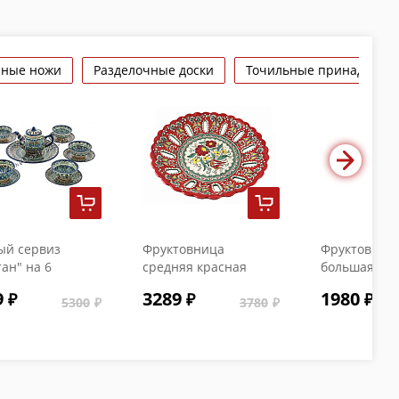
нные ножи
Разделочные доски
Точильные принадлежн
ый сервиз
Фруктовница
Фруктовниц
ан" на 6
средняя красная
большая глу
он
9
3289
1980
5300
3780