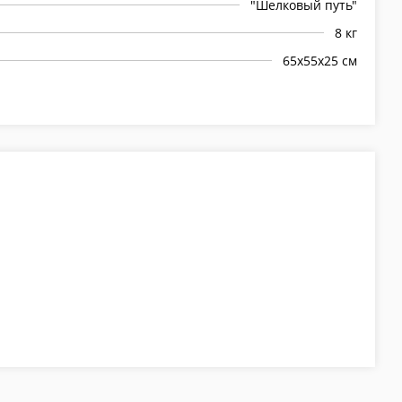
"Шелковый путь"
8 кг
65х55х25 см