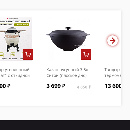
ыр утепленный
Казан чугунный 3.5л
Тандыр "Коч
ат" с откидной
Ситон (плоское дно)
термометро
кой и
с чугунной крышкой
00
3 699
13 600
ометром
4 850