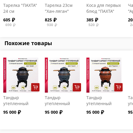
Тарелка "ПАХТА"
Тарелка 23см
Коса для первых
Ча
24 см
"Хан-ляган"
блюд "ПАХТА"
"А
пе
605
825
385
20
690
930
520
2
Похожие товары
Тандыр
Тандыр
Тандыр
Т
утепленный
утепленный
утепленный
ут
"Сармат" с
"Сармат" с
"Сармат" с
"С
95 000
95 000
95 000
95
откидной
откидной
откидной
от
крышкой и
крышкой и
крышкой и
кр
термометром
термометром
термометром
т