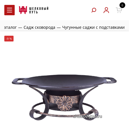
0
Каталог
—
Садж сковорода
—
Чугунные саджи с подставками
-9 %