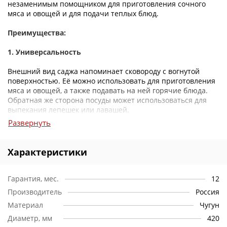
незаменимым помощником для приготовления сочного
мяса и овощей и для подачи теплых блюд.
Преимущества:
1. Универсальность
Внешний вид саджа напоминает сковороду с вогнутой
поверхностью. Её можно использовать для приготовления
мяса и овощей, а также подавать на ней горячие блюда.
Обратная же сторона посуды может использоваться для
выпекания лепешек или лавашей.
Развернуть
2. Уникальность конструкции
Необычная конструкция саджа способствует тому, что
Характеристики
пища на нем долго остается горячей.
3. Легкость
Гарантия, мес.
12
Производитель
Россия
Данная модель изготовлена из стали. Благодаря этому
Материал
Чугун
прочному материалу, садж отличается легкостью и
удобством применения.
Диаметр, мм
420