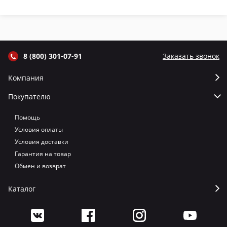
крышкой и
крышкой и
крышкой и
кр
термометром
термометром
термометром
т
цвет Графит
цвет Серый
цвет Терракот
цв
8 (800) 301-07-91
Заказать звонок
Компания
Покупателю
Помощь
Условия оплаты
Условия доставки
Гарантия на товар
Обмен и возврат
Каталог