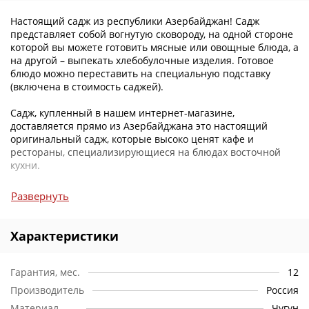
Настоящий садж из республики Азербайджан! Садж
представляет собой вогнутую сковороду, на одной стороне
которой вы можете готовить мясные или овощные блюда, а
на другой – выпекать хлебобулочные изделия. Готовое
блюдо можно переставить на специальную подставку
(включена в стоимость саджей).
Садж, купленный в нашем интернет-магазине,
доставляется прямо из Азербайджана это настоящий
оригинальный садж, которые высоко ценят кафе и
рестораны, специализирующиеся на блюдах восточной
кухни.
Пользоваться саджем можно и в квартире на газовой
Развернуть
плите, и на даче, используя специальную печь для казана
или мангал.
Характеристики
Гарантия, мес.
12
Производитель
Россия
Материал
Чугун