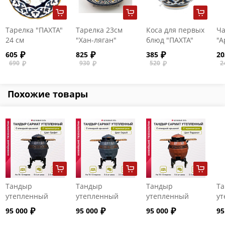
Тарелка "ПАХТА"
Тарелка 23см
Коса для первых
Ча
24 см
"Хан-ляган"
блюд "ПАХТА"
"А
пе
605
825
385
20
690
930
520
2
Похожие товары
Тандыр
Тандыр
Тандыр
Т
утепленный
утепленный
утепленный
ут
"Сармат" с
"Сармат" с
"Сармат" с
"С
95 000
95 000
95 000
95
откидной
откидной
откидной
от