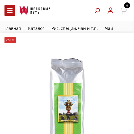
0
Главная
—
Каталог
—
Рис, специи, чай и т.п.
—
Чай
-24 %