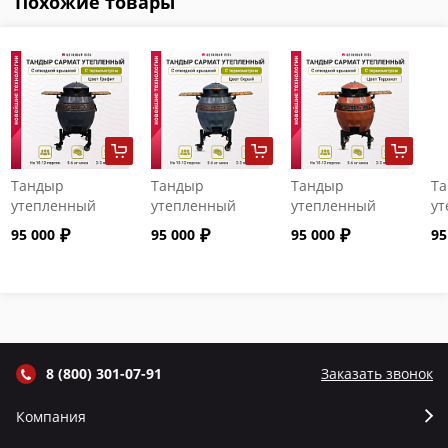
Похожие товары
Тандыр
Тандыр
Тандыр
Т
утепленный
утепленный
утепленный
ут
"Сармат" с
"Сармат" с
"Сармат" с
"С
95 000
95 000
95 000
95
откидной
откидной
откидной
от
крышкой и
крышкой и
крышкой и
кр
термометром
термометром
термометром
т
цвет Графит
цвет Серый
цвет Терракот
цв
8 (800) 301-07-91
Заказать звонок
Компания