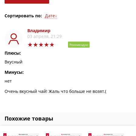
Дате↓
Сортировать по:
Дате↓
Дате↑
Оценке↓
Владимир
Оценке↑
03 апреля, 21:29
Рекомендую
Плюсы:
Вкусный
Минусы:
нет
Очень вкусный чай! Жаль что больше не возят.(
Похожие товары