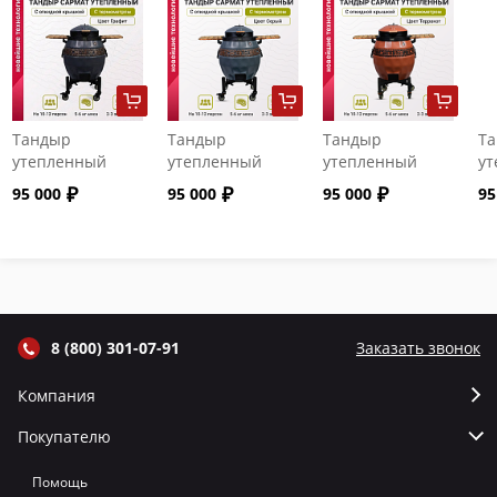
Тандыр
Тандыр
Тандыр
Т
утепленный
утепленный
утепленный
ут
"Сармат" с
"Сармат" с
"Сармат" с
"С
95 000
95 000
95 000
95
откидной
откидной
откидной
от
крышкой и
крышкой и
крышкой и
кр
термометром
термометром
термометром
т
цвет Графит
цвет Серый
цвет Терракот
цв
8 (800) 301-07-91
Заказать звонок
Компания
Покупателю
Помощь