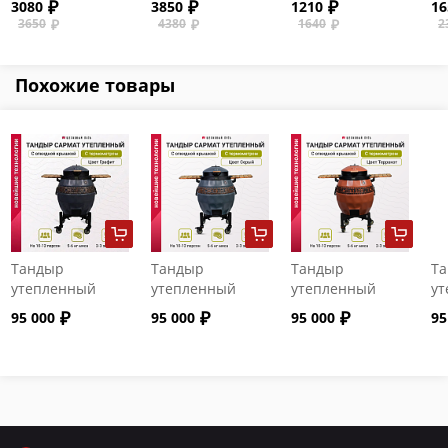
3080
3850
1210
16
желтое
красное
3650
4380
1640
2
Похожие товары
Тандыр
Тандыр
Тандыр
Т
утепленный
утепленный
утепленный
ут
"Сармат" с
"Сармат" с
"Сармат" с
"С
95 000
95 000
95 000
95
откидной
откидной
откидной
от
крышкой и
крышкой и
крышкой и
кр
термометром
термометром
термометром
т
цвет Графит
цвет Серый
цвет Терракот
цв