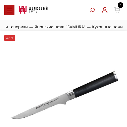
0
жи и топорики
—
Японские ножи "SAMURA"
—
Кухонные ножи
-20 %