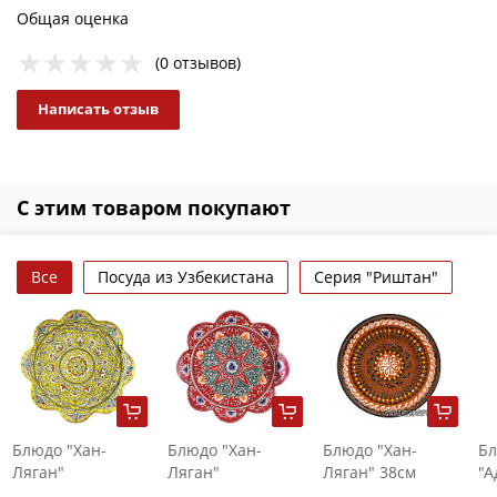
Общая оценка
(0 отзывов)
Написать отзыв
С этим товаром покупают
Все
Посуда из Узбекистана
Серия "Риштан"
Блюдо "Хан-
Блюдо "Хан-
Блюдо "Хан-
Бл
Ляган"
Ляган"
Ляган" 38см
"А
(ромашка) 32 см
(ромашка) 42см
коричневое