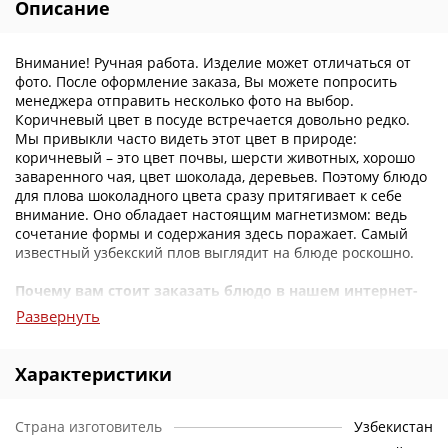
Описание
Внимание! Ручная работа. Изделие может отличаться от
фото. После оформление заказа, Вы можете попросить
менеджера отправить несколько фото на выбор.
Коричневый цвет в посуде встречается довольно редко.
Мы привыкли часто видеть этот цвет в природе:
коричневый – это цвет почвы, шерсти животных, хорошо
заваренного чая, цвет шоколада, деревьев. Поэтому блюдо
для плова шоколадного цвета сразу притягивает к себе
внимание. Оно обладает настоящим магнетизмом: ведь
сочетание формы и содержания здесь поражает. Самый
известный узбекский плов выглядит на блюде роскошно.
Почему вам стоит заказать блюдо в нашем интернет-
магазине?
Развернуть
Цены
: У нас вы можете приобрести чайные и столовые
сервизы, тарелки, блюда и многое другое в восточном
Характеристики
стиле на любой вкус по самым доступным ценам.
Консультации
: Если у вас возникнут вопросы
Страна изготовитель
Узбекистан
ассортименту, вы можете позвонить нам, и наши