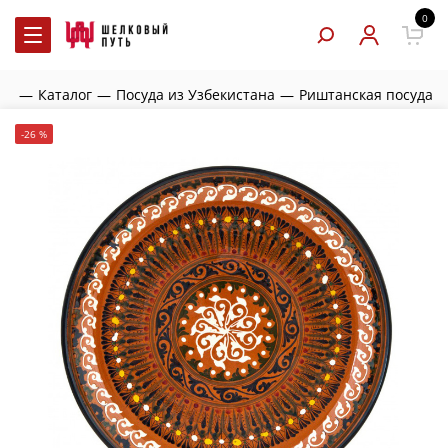
0
ая
—
Каталог
—
Посуда из Узбекистана
—
Риштанская посуда
-26 %