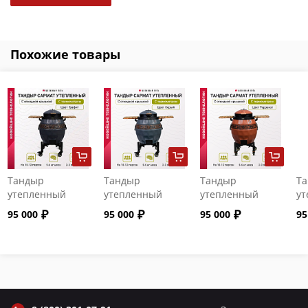
Похожие товары
Тандыр
Тандыр
Тандыр
Т
утепленный
утепленный
утепленный
ут
"Сармат" с
"Сармат" с
"Сармат" с
"С
95 000
95 000
95 000
95
откидной
откидной
откидной
от
крышкой и
крышкой и
крышкой и
кр
термометром
термометром
термометром
т
цвет Графит
цвет Серый
цвет Терракот
цв