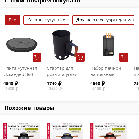
С этим товаром покупают
Все
Казаны чугунные
Другие аксессуары для манг
Плита чугунная
Стартер для
Набор печной
На
Искандер 360
розжига углей
напольный
ша
5л
4540
1740
4660
75
5420
2650
5100
1
Похожие товары