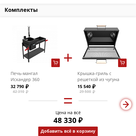
Комплекты
Печь-мангал
Крышка-гриль с
Искандер 360
решеткой из чугуна
Стандарт
для мангалов
32 790
15 540
Искандер 360
42 310
29 500
Цена на всё
48 330 ₽
Добавить всё в корзину