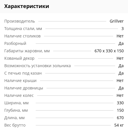
Усиленный профиль стенок
Характеристики
Фигурные пазы для шампуров (11 шт)
Покрытие термостойкое +700°С
Производитель
Grillver
Толщина стали, мм
3
Толщина металла:
Наличие столиков
Нет
дно 3 мм
Разборный
Да
стенки 2 мм
Габариты жаровни, мм
670 х 330 х 150
Кованый декор
Нет
Характеристики топки печи:
Возможность установки зольника
Да
диаметр отверстия под казан 360 мм
С печью под казан
Да
металл 3 мм
Наличие крыши
дымоход с зонтиком
Нет
заслонка дымохода
Наличие дровницы
Да
отбойник пламени
Наличие колес
Нет
дверка топки с запирающей рукояткой
поддувало с зольным ящиком
Ширина, мм
330
чугунный колосник
Глубина, мм
150
покрытие термостойкое +700°
Длина, мм
670
Вес брутто
54 кг
Характеристики обвязки (комплектация "Стандарт"):