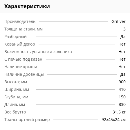
надежная фиксация жаровни
Характеристики
обеспечивает общую жесткость всей конструкции
Производитель
Grillver
Толщина стали, мм
3
Разборный
Да
Кованый декор
Нет
Возможность установки зольника
Нет
С печью под казан
Нет
Наличие крыши
Нет
Наличие дровницы
Да
Высота; мм
900
Ширина, мм
410
Глубина, мм
150
Длина, мм
830
Вес брутто
31.5 кг
Транспортный размер
92х45х24 см