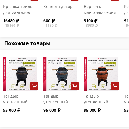
Крышка-гриль
Кочерга декор
Вертел к
Ре
для мангалов
мангалам серии
дл
"Файркрафт" с
"Файркрафт"
се
16480
600
3100
91
решеткой из
"Ф
15460
1180
3980
9
нерж. стали
чу
Похожие товары
Тандыр
Тандыр
Тандыр
Т
утепленный
утепленный
утепленный
ут
"Сармат" с
"Сармат" с
"Сармат" с
"С
95 000
95 000
95 000
95
откидной
откидной
откидной
от
крышкой и
крышкой и
крышкой и
кр
термометром
термометром
термометром
т