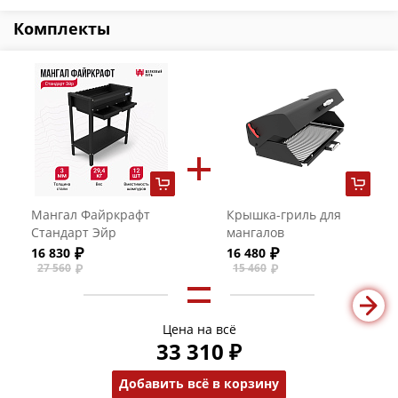
Комплекты
Мангал Файркрафт
Крышка-гриль для
Стандарт Эйр
мангалов
"Файркрафт" с
16 830
16 480
решеткой из нерж.
27 560
15 460
стали
Цена на всё
33 310 ₽
Добавить всё в корзину