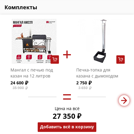
Комплекты
Мангал с печью под
Печка-топка для
казан на 12 литров
казана с дымоходом
АМ22П (толщина печи
24 600
2 750
3 мм, толщина
35 900
3 650
жаровни 3 мм, без
аксессуаров)
Цена на всё
27 350 ₽
Добавить всё в корзину