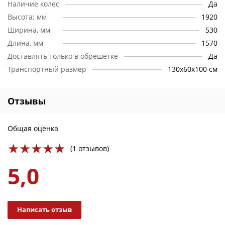
Наличие колес
Да
Качество:
Мы гарантируем качество приобретаемой Вами
Высота; мм
1920
продукции. Мы проверяем продукцию перед отправкой –
Ширина, мм
530
растрескивания, искривления и другие дефекты
Длина, мм
1570
исключены. Вы можете быть уверены в том, что получите
ваш заказ в целости и сохранности.
Доставлять только в обрешетке
Да
Транспортный размер
130х60х100 см
Отзывы
Общая оценка
(1 отзывов)
5,0
Написать отзыв