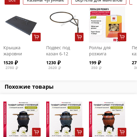
Крышка
Подвес под
Роллы для
Пе
жаровни
казан 6-12
розжига
ка
мангала АМ
литров
д
1520
1230
199
27
(600мм)
2780
2620
350
3
Похожие товары