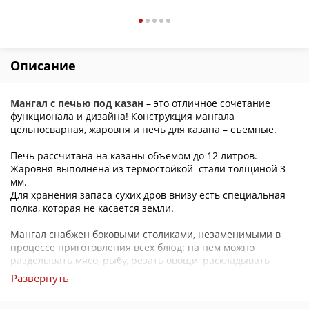
Описание
Мангал с печью под казан
– это отличное сочетание
функционала и дизайна! Конструкция мангала
цельносварная, жаровня и печь для казана – съемные.
Печь рассчитана на казаны объемом до 12 литров.
Жаровня выполнена из термостойкой стали толщиной 3
мм.
Для хранения запаса сухих дров внизу есть специальная
полка, которая не касается земли.
Мангал снабжен боковыми столиками, незаменимыми в
процессе приготовления всех блюд: на нем можно
разделывать мясо, рыбу, резать овощи, раскладывать
посуду и другие кухонные приборы.
Развернуть
Все это находится под широкой крышей, что позволит вам