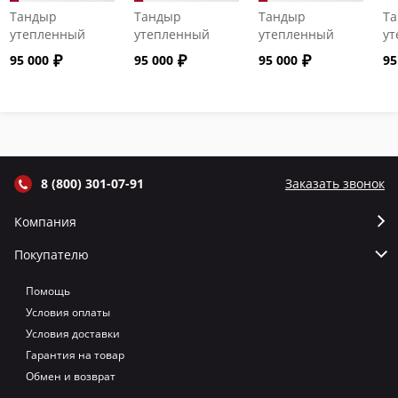
Тандыр
Тандыр
Тандыр
Т
утепленный
утепленный
утепленный
ут
"Сармат" с
"Сармат" с
"Сармат" с
"С
95 000
95 000
95 000
95
откидной
откидной
откидной
от
крышкой и
крышкой и
крышкой и
кр
термометром
термометром
термометром
т
цвет Графит
цвет Серый
цвет Терракот
цв
8 (800) 301-07-91
Заказать звонок
Компания
Покупателю
Помощь
Условия оплаты
Условия доставки
Гарантия на товар
Обмен и возврат