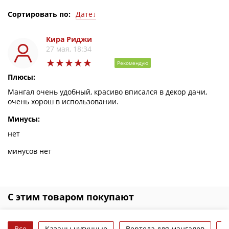
Дате↓
Сортировать по:
Дате↓
Дате↑
Оценке↓
Кира Риджи
Оценке↑
27 мая, 18:34
Рекомендую
Плюсы:
Мангал очень удобный, красиво вписался в декор дачи,
очень хорош в использовании.
Минусы:
нет
минусов нет
С этим товаром покупают
Все
Казаны чугунные
Вертела для мангалов
Д