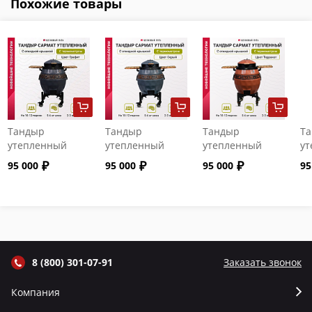
Похожие товары
Тандыр
Тандыр
Тандыр
Т
утепленный
утепленный
утепленный
ут
"Сармат" с
"Сармат" с
"Сармат" с
"С
95 000
95 000
95 000
95
откидной
откидной
откидной
от
крышкой и
крышкой и
крышкой и
кр
термометром
термометром
термометром
т
цвет Графит
цвет Серый
цвет Терракот
цв
8 (800) 301-07-91
Заказать звонок
Компания