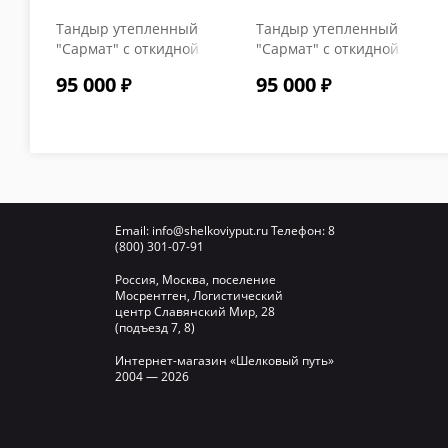
Тандыр утепленный
Тандыр утепленный
"Сармат" с откидной
"Сармат" с откидной
крышкой и
крышкой и
95 000
95 000
термометром цвет
термометром цвет
Графит
Серый
Email:
info@shelkoviyput.ru
Телефон:
8
(800) 301-07-91
Россия, Москва, поселение
Мосрентген, Логистический
центр Славянский Мир, 28
(подъезд 7, 8)
Интернет-магазин «Шелковый путь»
2004 — 2026