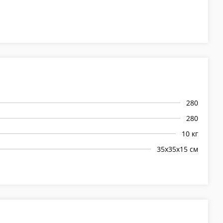
280
280
10 кг
35х35х15 см