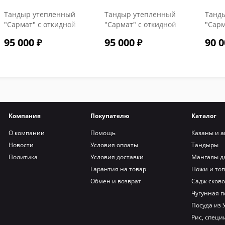
Тандыр утепленный
Тандыр утепленный
Танд
"Сармат" с откидной
"Сармат" с откидной
"Сарм
крышкой и
крышкой и
крыш
95 000
95 000
90 0
термометром цвет
термометром цвет
терм
Терракот
Тиффани
Компания
Покупателю
Каталог
О компании
Помощь
Казаны и а
Новости
Условия оплаты
Тандыры
Политика
Условия доставки
Мангалы д
Гарантия на товар
Ножи и то
Обмен и возврат
Садж сков
Чугунная п
Посуда из 
Рис, специи