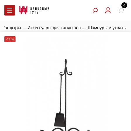
0
—
Тандыры
—
Аксессуары для тандыров
—
Шампуры и ухваты
-23 %