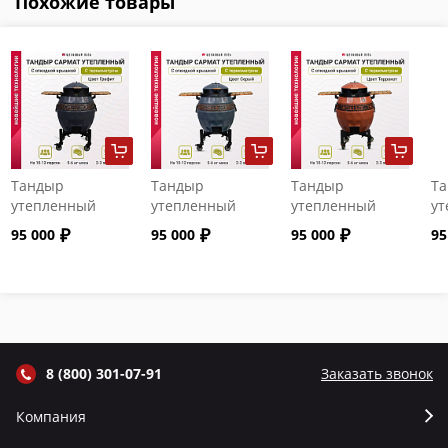
Похожие товары
Тандыр
Тандыр
Тандыр
Т
утепленный
утепленный
утепленный
ут
"Сармат" с
"Сармат" с
"Сармат" с
"С
95 000
95 000
95 000
95
откидной
откидной
откидной
от
крышкой и
крышкой и
крышкой и
кр
термометром
термометром
термометром
т
цвет Графит
цвет Серый
цвет Терракот
цв
8 (800) 301-07-91
Заказать звонок
Компания