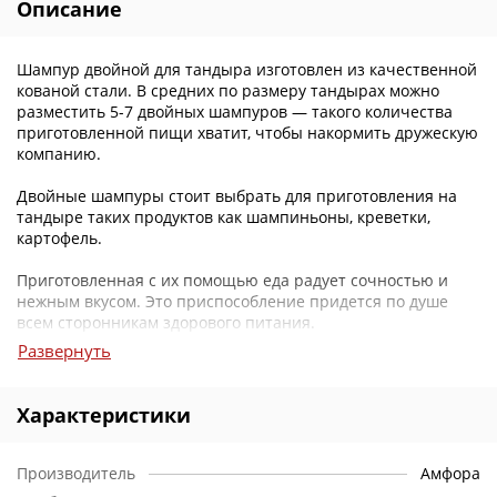
Описание
Шампур двойной для тандыра изготовлен из качественной
кованой стали. В средних по размеру тандырах можно
разместить 5-7 двойных шампуров — такого количества
приготовленной пищи хватит, чтобы накормить дружескую
компанию.
Двойные шампуры стоит выбрать для приготовления на
тандыре таких продуктов как шампиньоны, креветки,
картофель.
Приготовленная с их помощью еда радует сочностью и
нежным вкусом. Это приспособление придется по душе
всем сторонникам здорового питания.
Развернуть
Шампур без усилий фиксируется в тандыре. Легко
поворачивается, поэтому приготовленная на печи пища
пропекается равномерно со всех сторон.
Характеристики
Производитель
Амфора