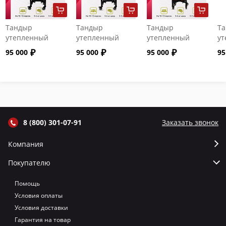
Тандыр
Тандыр
Тандыр
Т
утепленный
утепленный
утепленный
ут
"Сармат" с
"Сармат" с
"Сармат" с
"С
95 000
95 000
95 000
95
откидной
откидной
откидной
от
крышкой и
крышкой и
крышкой и
кр
термометром
термометром
термометром
т
цвет Графит
цвет Серый
цвет Терракот
цв
8 (800) 301-07-91
Заказать звонок
Компания
Покупателю
Помощь
Условия оплаты
Условия доставки
Гарантия на товар