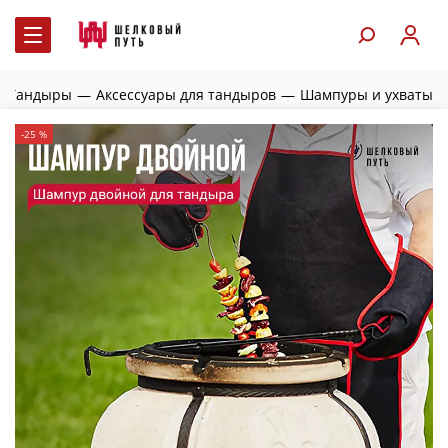
—
Тандыры
—
Аксессуары для тандыров
—
Шампуры и ухваты
-25 %