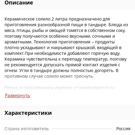
Описание
Керамическое солило 2 литра предназначено для
приготовления разнообразной пищи в тандыре. Блюда из
мяса, птицы, рыбы и овощей томятся в собственном соку,
поэтому получаются особенно вкусными, сочными и
ароматными. Технология приготовления – продукты
плотно укладывают и накрывают крышкой, входящей в
комплект.При необходимости добавляют горячую воду.
Керамика чувствительна к перепаду температур, поэтому
не рекомендуется допускать прямой контакт изделия с
огнем. Угли в тандыре должны полностью догореть. В
противном случае солило может треснуть.
Перед использованием изделие устанавливается на
специальную металлическую этажерку для тандыра
Развернуть
среднего или большого размера.
Характеристики
Страна изготовитель
Россия