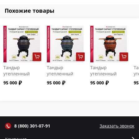
Похожие товары
Тандыр
Тандыр
Тандыр
Т
утепленный
утепленный
утепленный
ут
"Сармат" с
"Сармат" с
"Сармат" с
"С
95 000
95 000
95 000
95
откидной
откидной
откидной
от
крышкой и
крышкой и
крышкой и
кр
термометром
термометром
термометром
т
цвет Графит
цвет Серый
цвет Терракот
цв
8 (800) 301-07-91
Заказать звонок