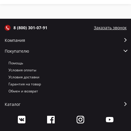
термометром
термометром
термометром
т
цвет Графит
цвет Серый
цвет Терракот
цв
8 (800) 301-07-91
Заказать звонок
Компания
Покупателю
Помощь
Условия оплаты
Условия доставки
Гарантия на товар
Обмен и возврат
Каталог