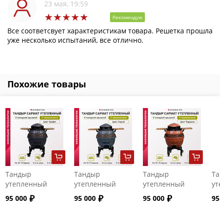
23 мая, 19:59
Рекомендую
Все соответсвует характеристикам товара. Решетка прошла
уже несколько испытаний, все отлично.
Похожие товары
Тандыр
Тандыр
Тандыр
Т
утепленный
утепленный
утепленный
ут
"Сармат" с
"Сармат" с
"Сармат" с
"С
95 000
95 000
95 000
95
откидной
откидной
откидной
от
крышкой и
крышкой и
крышкой и
кр