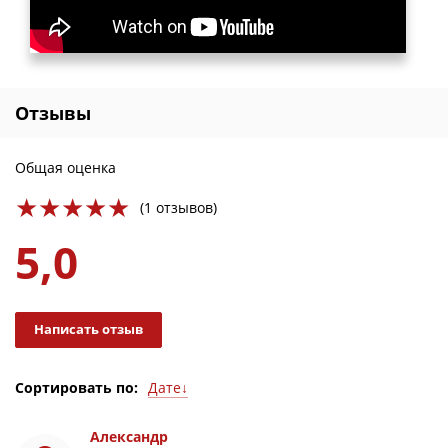
Отзывы
Общая оценка
(1 отзывов)
5,0
Написать отзыв
Дате↓
Сортировать по:
Дате↓
Дате↑
Оценке↓
Александр
Оценке↑