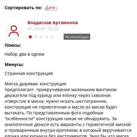
Сортировать по:
Дате↓
Дате↑
Оценке↓
Владислав Артамонов
Оценке↑
03 июля, 18:25
Не рекомендую
Плюсы:
Набор два в одном
Минусы:
Странная конструкция
Миска дырявая, конструкция
предполагает прикручивание маленьким винтиком
держателя под курицу или елочку через сквозное
отверстие в миске, нужно искать шестигранник,
конструкция не герметичная и масло из миски будет
вытекать. По представленным фото подобные
"особенности" конструкции никак не обнаружить. За
аналогичные деньги есть варианты с герметичной миской
и приваренным внутри крепежом, в который вкручивается
елочка или курница без инструментов. Знал бы что миска