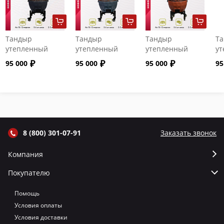
Тандыр
Тандыр
Тандыр
Т
утепленный
утепленный
утепленный
ут
"Сармат" с
"Сармат" с
"Сармат" с
"С
95 000
95 000
95 000
95
откидной
откидной
откидной
от
крышкой и
крышкой и
крышкой и
кр
термометром
термометром
термометром
т
цвет Графит
цвет Серый
цвет Терракот
цв
8 (800) 301-07-91
Заказать звонок
Компания
Покупателю
Помощь
Условия оплаты
Условия доставки